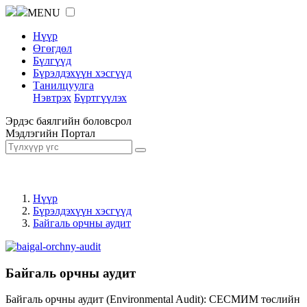
MENU
Нүүр
Өгөгдөл
Бүлгүүд
Бүрэлдэхүүн хэсгүүд
Танилцуулга
Нэвтрэх
Бүртгүүлэх
Эрдэс баялгийн боловсрол
Мэдлэгийн Портал
Нүүр
Бүрэлдэхүүн хэсгүүд
Байгаль орчны аудит
Байгаль орчны аудит
Байгаль орчны аудит (Environmental Audit): СЕСМИМ төслийн