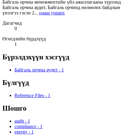
Байгаль орчны менежментийн үйл ажиллагааны хүрээнд
Байгаль орчны аудит, Байгаль орчинд нөлөөлөх байдлын
үнэлгээ гэсэн 2...
цааш унших
Дагагчид
0
Өгөгдлийн бүрдлүүд
1
Бүрэлдэхүүн хэсгүүд
Байгаль орчны аудит
-
1
Бүлгүүд
Reference Files
-
1
Шошго
audit
-
1
compliance
-
1
energy
-
1