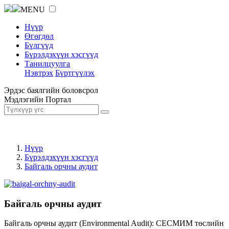
MENU
Нүүр
Өгөгдөл
Бүлгүүд
Бүрэлдэхүүн хэсгүүд
Танилцуулга
Нэвтрэх
Бүртгүүлэх
Эрдэс баялгийн боловсрол
Мэдлэгийн Портал
Нүүр
Бүрэлдэхүүн хэсгүүд
Байгаль орчны аудит
Байгаль орчны аудит
Байгаль орчны аудит (Environmental Audit): СЕСМИМ төслийн