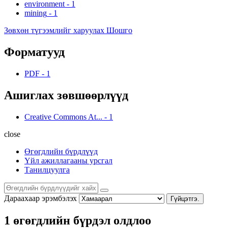
environment
-
1
mining
-
1
Зөвхөн түгээмлийг харуулах Шошго
Форматууд
PDF
-
1
Ашиглах зөвшөөрлүүд
Creative Commons At...
-
1
close
Өгөгдлийн бүрдлүүд
Үйл ажиллагааны урсгал
Танилцуулга
Дараахаар эрэмбэлэх
Гүйцэтгэ.
1 өгөгдлийн бүрдэл олдлоо