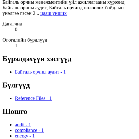
Байгаль орчны менежментийн үйл ажиллагааны хүрээнд
Байгаль орчны аудит, Байгаль орчинд нөлөөлөх байдлын
үнэлгээ гэсэн 2...
цааш унших
Дагагчид
0
Өгөгдлийн бүрдлүүд
1
Бүрэлдэхүүн хэсгүүд
Байгаль орчны аудит
-
1
Бүлгүүд
Reference Files
-
1
Шошго
audit
-
1
compliance
-
1
energy
-
1