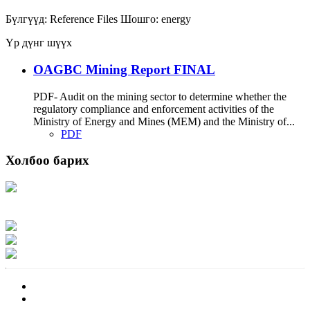
Бүлгүүд:
Reference Files
Шошго:
energy
Үр дүнг шүүх
OAGBC Mining Report FINAL
PDF- Audit on the mining sector to determine whether the
regulatory compliance and enforcement activities of the
Ministry of Energy and Mines (MEM) and the Ministry of...
PDF
Холбоо барих
Хаяг: Ашигт малтмал, газрын тосны газар, Монгол Улс, Улаанбаатар хот
15170, Чингэлтэй дүүрэг, Барилгачдын талбай-3, Засгийн газрын XII байр,
баруун жигүүр
Факс: 976-11-310370
Вэб админ: 976-51-263915
Цахим шуудан: info@mrpam.gov.mn