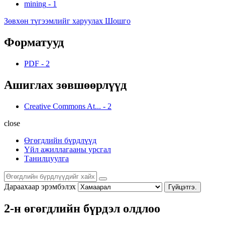
mining
-
1
Зөвхөн түгээмлийг харуулах Шошго
Форматууд
PDF
-
2
Ашиглах зөвшөөрлүүд
Creative Commons At...
-
2
close
Өгөгдлийн бүрдлүүд
Үйл ажиллагааны урсгал
Танилцуулга
Дараахаар эрэмбэлэх
Гүйцэтгэ.
2-н өгөгдлийн бүрдэл олдлоо