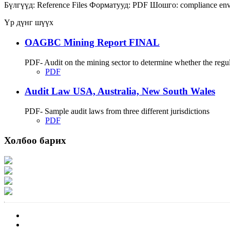
Бүлгүүд:
Reference Files
Форматууд:
PDF
Шошго:
compliance
en
Үр дүнг шүүх
OAGBC Mining Report FINAL
PDF- Audit on the mining sector to determine whether the regu
PDF
Audit Law USA, Australia, New South Wales
PDF- Sample audit laws from three different jurisdictions
PDF
Холбоо барих
Хаяг: Ашигт малтмал, газрын тосны газар, Монгол Улс, Улаанбаатар хот 1
Факс: 976-11-310370
Вэб админ: 976-51-263915
Цахим шуудан: info@mrpam.gov.mn