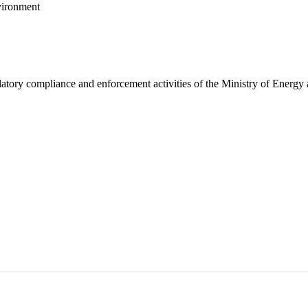
vironment
latory compliance and enforcement activities of the Ministry of Energy
5170, Чингэлтэй дүүрэг, Барилгачдын талбай-3, Засгийн газрын XII байр, бару