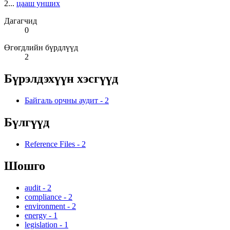
2...
цааш унших
Дагагчид
0
Өгөгдлийн бүрдлүүд
2
Бүрэлдэхүүн хэсгүүд
Байгаль орчны аудит
-
2
Бүлгүүд
Reference Files
-
2
Шошго
audit
-
2
compliance
-
2
environment
-
2
energy
-
1
legislation
-
1