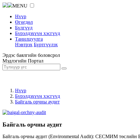
MENU
Нүүр
Өгөгдөл
Бүлгүүд
Бүрэлдэхүүн хэсгүүд
Танилцуулга
Нэвтрэх
Бүртгүүлэх
Эрдэс баялгийн боловсрол
Мэдлэгийн Портал
Нүүр
Бүрэлдэхүүн хэсгүүд
Байгаль орчны аудит
Байгаль орчны аудит
Байгаль орчны аудит (Environmental Audit): СЕСМИМ төслийн 