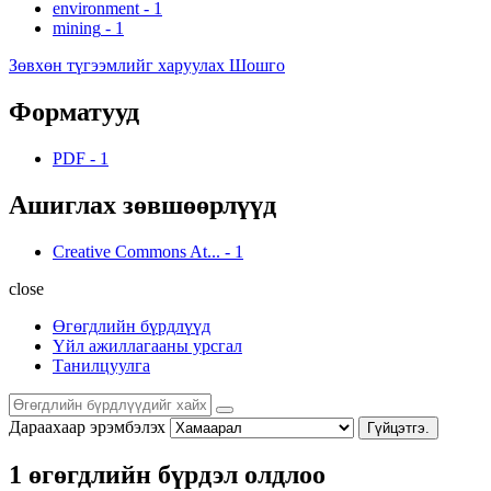
environment
-
1
mining
-
1
Зөвхөн түгээмлийг харуулах Шошго
Форматууд
PDF
-
1
Ашиглах зөвшөөрлүүд
Creative Commons At...
-
1
close
Өгөгдлийн бүрдлүүд
Үйл ажиллагааны урсгал
Танилцуулга
Дараахаар эрэмбэлэх
Гүйцэтгэ.
1 өгөгдлийн бүрдэл олдлоо