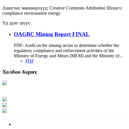
Ашиглах зөвшөөрлүүд:
Creative Commons Attribution
Шошго:
compliance
environment
energy
Үр дүнг шүүх
OAGBC Mining Report FINAL
PDF- Audit on the mining sector to determine whether the
regulatory compliance and enforcement activities of the
Ministry of Energy and Mines (MEM) and the Ministry of...
PDF
Холбоо барих
Хаяг: Ашигт малтмал, газрын тосны газар, Монгол Улс, Улаанбаатар хот
15170, Чингэлтэй дүүрэг, Барилгачдын талбай-3, Засгийн газрын XII байр,
баруун жигүүр
Факс: 976-11-310370
Вэб админ: 976-51-263915
Цахим шуудан: info@mrpam.gov.mn