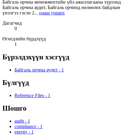
Байгаль орчны менежментийн үйл ажиллагааны хүрээнд
Байгаль орчны аудит, Байгаль орчинд нөлөөлөх байдлын
үнэлгээ гэсэн 2...
цааш унших
Дагагчид
0
Өгөгдлийн бүрдлүүд
1
Бүрэлдэхүүн хэсгүүд
Байгаль орчны аудит
-
1
Бүлгүүд
Reference Files
-
1
Шошго
audit
-
1
compliance
-
1
energy
-
1