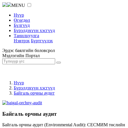
MENU
Нүүр
Өгөгдөл
Бүлгүүд
Бүрэлдэхүүн хэсгүүд
Танилцуулга
Нэвтрэх
Бүртгүүлэх
Эрдэс баялгийн боловсрол
Мэдлэгийн Портал
Нүүр
Бүрэлдэхүүн хэсгүүд
Байгаль орчны аудит
Байгаль орчны аудит
Байгаль орчны аудит (Environmental Audit): СЕСМИМ төслийн