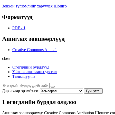
Зөвхөн түгээмлийг харуулах Шошго
Форматууд
PDF
-
1
Ашиглах зөвшөөрлүүд
Creative Commons At...
-
1
close
Өгөгдлийн бүрдлүүд
Үйл ажиллагааны урсгал
Танилцуулга
Дараахаар эрэмбэлэх
Гүйцэтгэ.
1 өгөгдлийн бүрдэл олдлоо
Ашиглах зөвшөөрлүүд:
Creative Commons Attribution
Шошго:
co