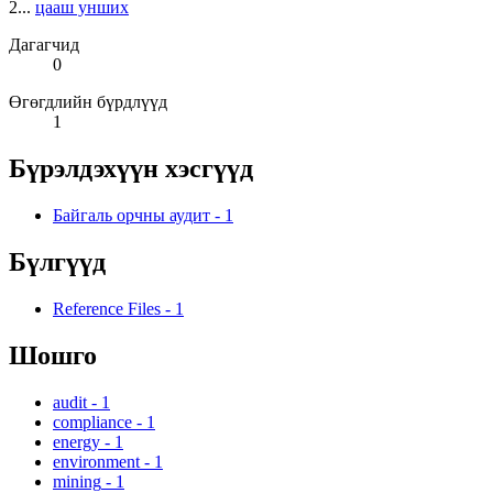
2...
цааш унших
Дагагчид
0
Өгөгдлийн бүрдлүүд
1
Бүрэлдэхүүн хэсгүүд
Байгаль орчны аудит
-
1
Бүлгүүд
Reference Files
-
1
Шошго
audit
-
1
compliance
-
1
energy
-
1
environment
-
1
mining
-
1