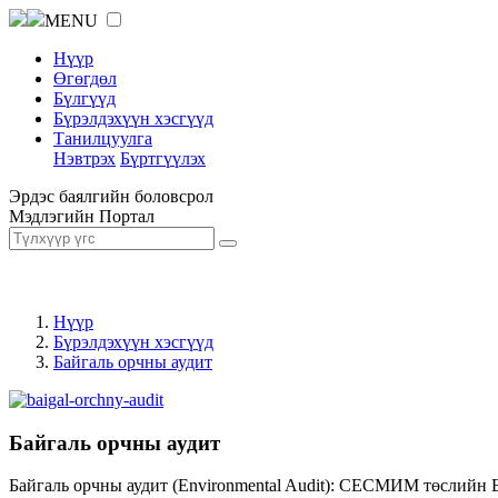
MENU
Нүүр
Өгөгдөл
Бүлгүүд
Бүрэлдэхүүн хэсгүүд
Танилцуулга
Нэвтрэх
Бүртгүүлэх
Эрдэс баялгийн боловсрол
Мэдлэгийн Портал
Нүүр
Бүрэлдэхүүн хэсгүүд
Байгаль орчны аудит
Байгаль орчны аудит
Байгаль орчны аудит (Environmental Audit): СЕСМИМ төслийн 