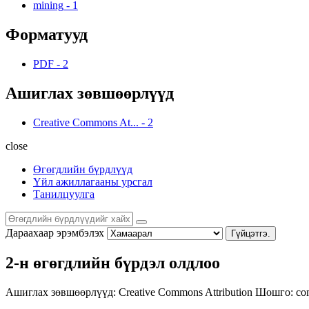
mining
-
1
Форматууд
PDF
-
2
Ашиглах зөвшөөрлүүд
Creative Commons At...
-
2
close
Өгөгдлийн бүрдлүүд
Үйл ажиллагааны урсгал
Танилцуулга
Дараахаар эрэмбэлэх
Гүйцэтгэ.
2-н өгөгдлийн бүрдэл олдлоо
Ашиглах зөвшөөрлүүд:
Creative Commons Attribution
Шошго:
co