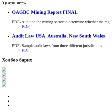
Үр дүнг шүүх
OAGBC Mining Report FINAL
PDF- Audit on the mining sector to determine whether the regu
PDF
Audit Law USA, Australia, New South Wales
PDF- Sample audit laws from three different jurisdictions
PDF
Холбоо барих
Хаяг: Ашигт малтмал, газрын тосны газар, Монгол Улс, Улаанбаатар хот 1
Факс: 976-11-310370
Вэб админ: 976-51-263915
Цахим шуудан: info@mrpam.gov.mn