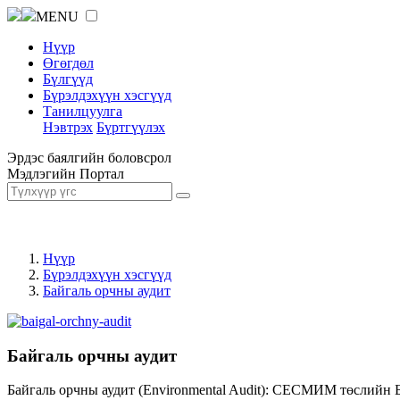
MENU
Нүүр
Өгөгдөл
Бүлгүүд
Бүрэлдэхүүн хэсгүүд
Танилцуулга
Нэвтрэх
Бүртгүүлэх
Эрдэс баялгийн боловсрол
Мэдлэгийн Портал
Нүүр
Бүрэлдэхүүн хэсгүүд
Байгаль орчны аудит
Байгаль орчны аудит
Байгаль орчны аудит (Environmental Audit): СЕСМИМ төслийн 