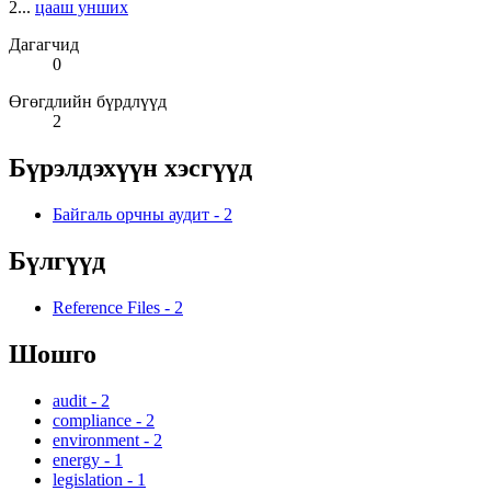
2...
цааш унших
Дагагчид
0
Өгөгдлийн бүрдлүүд
2
Бүрэлдэхүүн хэсгүүд
Байгаль орчны аудит
-
2
Бүлгүүд
Reference Files
-
2
Шошго
audit
-
2
compliance
-
2
environment
-
2
energy
-
1
legislation
-
1