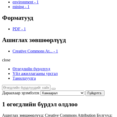
environment
-
1
mining
-
1
Форматууд
PDF
-
1
Ашиглах зөвшөөрлүүд
Creative Commons At...
-
1
close
Өгөгдлийн бүрдлүүд
Үйл ажиллагааны урсгал
Танилцуулга
Дараахаар эрэмбэлэх
Гүйцэтгэ.
1 өгөгдлийн бүрдэл олдлоо
Ашиглах зөвшөөрлүүд:
Creative Commons Attribution
Бүлгүүд: