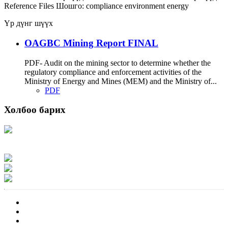
Reference Files
Шошго:
compliance
environment
energy
Үр дүнг шүүх
OAGBC Mining Report FINAL
PDF- Audit on the mining sector to determine whether the
regulatory compliance and enforcement activities of the
Ministry of Energy and Mines (MEM) and the Ministry of...
PDF
Холбоо барих
Хаяг: Ашигт малтмал, газрын тосны газар, Монгол Улс, Улаанбаатар хот
15170, Чингэлтэй дүүрэг, Барилгачдын талбай-3, Засгийн газрын XII байр,
баруун жигүүр
Факс: 976-11-310370
Вэб админ: 976-51-263915
Цахим шуудан: info@mrpam.gov.mn