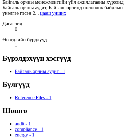
Байгаль орчны менежментийн үйл ажиллагааны хүрээнд
Байгаль орчны аудит, Байгаль орчинд нөлөөлөх байдлын
үнэлгээ гэсэн 2...
цааш унших
Дагагчид
0
Өгөгдлийн бүрдлүүд
1
Бүрэлдэхүүн хэсгүүд
Байгаль орчны аудит
-
1
Бүлгүүд
Reference Files
-
1
Шошго
audit
-
1
compliance
-
1
energy
-
1