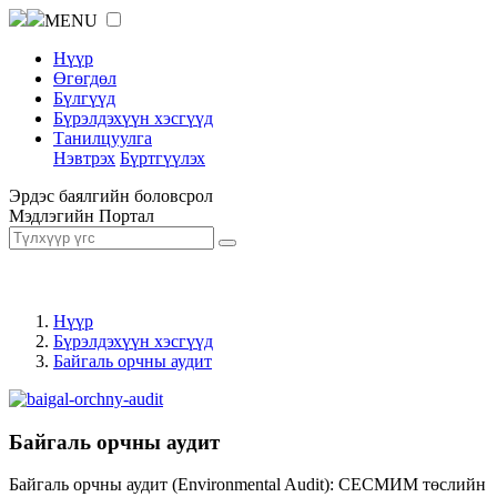
MENU
Нүүр
Өгөгдөл
Бүлгүүд
Бүрэлдэхүүн хэсгүүд
Танилцуулга
Нэвтрэх
Бүртгүүлэх
Эрдэс баялгийн боловсрол
Мэдлэгийн Портал
Нүүр
Бүрэлдэхүүн хэсгүүд
Байгаль орчны аудит
Байгаль орчны аудит
Байгаль орчны аудит (Environmental Audit): СЕСМИМ төслийн