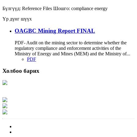
Бүлгүүд:
Reference Files
Шошго:
compliance
energy
Үр дүнг шүүх
OAGBC Mining Report FINAL
PDF- Audit on the mining sector to determine whether the
regulatory compliance and enforcement activities of the
Ministry of Energy and Mines (MEM) and the Ministry of...
PDF
Холбоо барих
Хаяг: Ашигт малтмал, газрын тосны газар, Монгол Улс, Улаанбаатар хот
15170, Чингэлтэй дүүрэг, Барилгачдын талбай-3, Засгийн газрын XII байр,
баруун жигүүр
Факс: 976-11-310370
Вэб админ: 976-51-263915
Цахим шуудан: info@mrpam.gov.mn