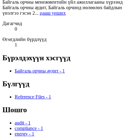
Байгаль орчны менежментийн үйл ажиллагааны хүрээнд
Байгаль орчны аудит, Байгаль орчинд нөлөөлөх байдлын
үнэлгээ гэсэн 2...
цааш унших
Дагагчид
0
Өгөгдлийн бүрдлүүд
1
Бүрэлдэхүүн хэсгүүд
Байгаль орчны аудит
-
1
Бүлгүүд
Reference Files
-
1
Шошго
audit
-
1
compliance
-
1
energy
-
1