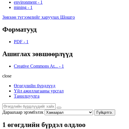
environment
-
1
mining
-
1
Зөвхөн түгээмлийг харуулах Шошго
Форматууд
PDF
-
1
Ашиглах зөвшөөрлүүд
Creative Commons At...
-
1
close
Өгөгдлийн бүрдлүүд
Үйл ажиллагааны урсгал
Танилцуулга
Дараахаар эрэмбэлэх
Гүйцэтгэ.
1 өгөгдлийн бүрдэл олдлоо