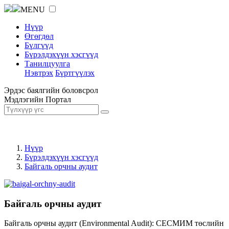
MENU
Нүүр
Өгөгдөл
Бүлгүүд
Бүрэлдэхүүн хэсгүүд
Танилцуулга
Нэвтрэх
Бүртгүүлэх
Эрдэс баялгийн боловсрол
Мэдлэгийн Портал
Нүүр
Бүрэлдэхүүн хэсгүүд
Байгаль орчны аудит
Байгаль орчны аудит
Байгаль орчны аудит (Environmental Audit): СЕСМИМ төслийн