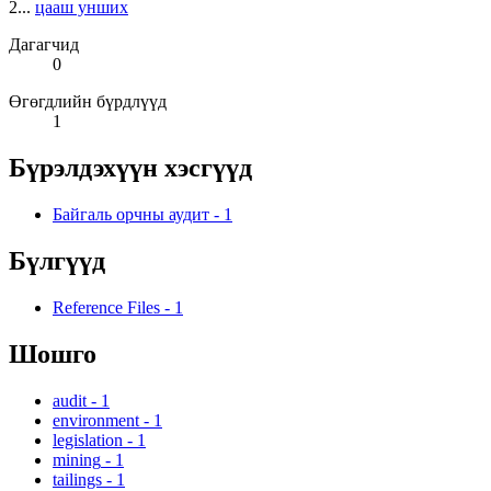
2...
цааш унших
Дагагчид
0
Өгөгдлийн бүрдлүүд
1
Бүрэлдэхүүн хэсгүүд
Байгаль орчны аудит
-
1
Бүлгүүд
Reference Files
-
1
Шошго
audit
-
1
environment
-
1
legislation
-
1
mining
-
1
tailings
-
1