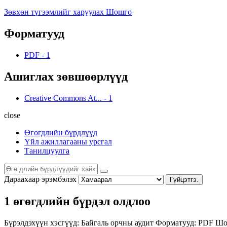
Зөвхөн түгээмлийг харуулах Шошго
Форматууд
PDF
-
1
Ашиглах зөвшөөрлүүд
Creative Commons At...
-
1
close
Өгөгдлийн бүрдлүүд
Үйл ажиллагааны урсгал
Танилцуулга
Дараахаар эрэмбэлэх
Гүйцэтгэ.
1 өгөгдлийн бүрдэл олдлоо
Бүрэлдэхүүн хэсгүүд:
Байгаль орчны аудит
Форматууд:
PDF
Шо