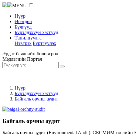
MENU
Нүүр
Өгөгдөл
Бүлгүүд
Бүрэлдэхүүн хэсгүүд
Танилцуулга
Нэвтрэх
Бүртгүүлэх
Эрдэс баялгийн боловсрол
Мэдлэгийн Портал
Нүүр
Бүрэлдэхүүн хэсгүүд
Байгаль орчны аудит
Байгаль орчны аудит
Байгаль орчны аудит (Environmental Audit): СЕСМИМ төслийн 