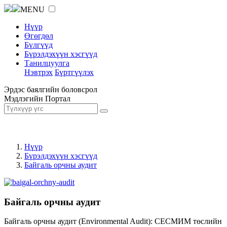
MENU
Нүүр
Өгөгдөл
Бүлгүүд
Бүрэлдэхүүн хэсгүүд
Танилцуулга
Нэвтрэх
Бүртгүүлэх
Эрдэс баялгийн боловсрол
Мэдлэгийн Портал
Нүүр
Бүрэлдэхүүн хэсгүүд
Байгаль орчны аудит
Байгаль орчны аудит
Байгаль орчны аудит (Environmental Audit): СЕСМИМ төслийн