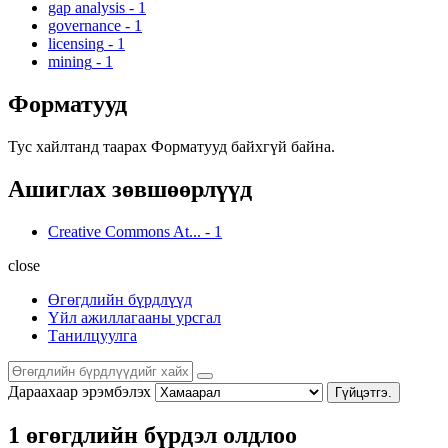
gap analysis
-
1
governance
-
1
licensing
-
1
mining
-
1
Форматууд
Тус хайлтанд таарах Форматууд байхгүй байна.
Ашиглах зөвшөөрлүүд
Creative Commons At...
-
1
close
Өгөгдлийн бүрдлүүд
Үйл ажиллагааны урсгал
Танилцуулга
Дараахаар эрэмбэлэх
Гүйцэтгэ.
1 өгөгдлийн бүрдэл олдлоо