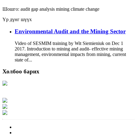
Шошго:
audit
gap analysis
mining
climate change
Үр дүнг шүүх
Environmental Audit and the Mining Sector
Video of SESMIM training by Wit Siemieniuk on Dec 1
2017. Introduction to mining and audit- effective mining
management, environmental impacts from mining, current
state of...
Холбоо барих
Хаяг: Ашигт малтмал, газрын тосны газар, Монгол Улс, Улаанбаатар хот
15170, Чингэлтэй дүүрэг, Барилгачдын талбай-3, Засгийн газрын XII байр,
баруун жигүүр
Факс: 976-11-310370
Вэб админ: 976-51-263915
Цахим шуудан: info@mrpam.gov.mn