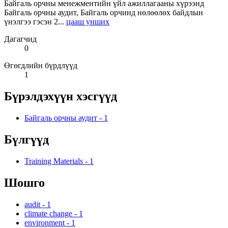
Байгаль орчны менежментийн үйл ажиллагааны хүрээнд
Байгаль орчны аудит, Байгаль орчинд нөлөөлөх байдлын
үнэлгээ гэсэн 2...
цааш унших
Дагагчид
0
Өгөгдлийн бүрдлүүд
1
Бүрэлдэхүүн хэсгүүд
Байгаль орчны аудит
-
1
Бүлгүүд
Training Materials
-
1
Шошго
audit
-
1
climate change
-
1
environment
-
1