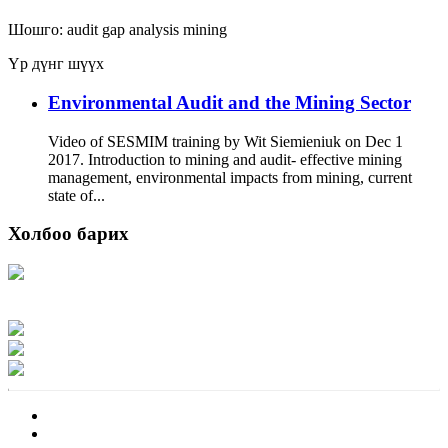
Шошго:
audit
gap analysis
mining
Үр дүнг шүүх
Environmental Audit and the Mining Sector
Video of SESMIM training by Wit Siemieniuk on Dec 1
2017. Introduction to mining and audit- effective mining
management, environmental impacts from mining, current
state of...
Холбоо барих
Хаяг: Ашигт малтмал, газрын тосны газар, Монгол Улс, Улаанбаатар хот
15170, Чингэлтэй дүүрэг, Барилгачдын талбай-3, Засгийн газрын XII байр,
баруун жигүүр
Факс: 976-11-310370
Вэб админ: 976-51-263915
Цахим шуудан: info@mrpam.gov.mn