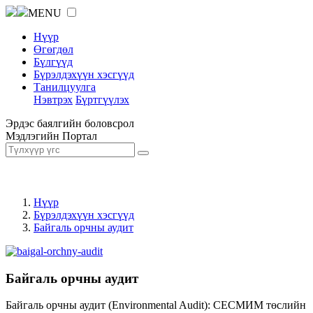
MENU
Нүүр
Өгөгдөл
Бүлгүүд
Бүрэлдэхүүн хэсгүүд
Танилцуулга
Нэвтрэх
Бүртгүүлэх
Эрдэс баялгийн боловсрол
Мэдлэгийн Портал
Нүүр
Бүрэлдэхүүн хэсгүүд
Байгаль орчны аудит
Байгаль орчны аудит
Байгаль орчны аудит (Environmental Audit): СЕСМИМ төслийн