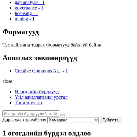
gap analysis
-
1
governance
-
1
licensing
-
1
mining
-
1
Форматууд
Тус хайлтанд таарах Форматууд байхгүй байна.
Ашиглах зөвшөөрлүүд
Creative Commons At...
-
1
close
Өгөгдлийн бүрдлүүд
Үйл ажиллагааны урсгал
Танилцуулга
Дараахаар эрэмбэлэх
Гүйцэтгэ.
1 өгөгдлийн бүрдэл олдлоо