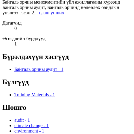
Байгаль орчны менежментийн үйл ажиллагааны хүрээнд
Байгаль орчны аудит, Байгаль орчинд нөлөөлөх байдлын
үнэлгээ гэсэн 2...
цааш унших
Дагагчид
0
Өгөгдлийн бүрдлүүд
1
Бүрэлдэхүүн хэсгүүд
Байгаль орчны аудит
-
1
Бүлгүүд
Training Materials
-
1
Шошго
audit
-
1
climate change
-
1
environment
-
1