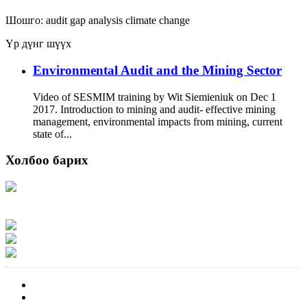
Шошго:
audit
gap analysis
climate change
Үр дүнг шүүх
Environmental Audit and the Mining Sector
Video of SESMIM training by Wit Siemieniuk on Dec 1
2017. Introduction to mining and audit- effective mining
management, environmental impacts from mining, current
state of...
Холбоо барих
Хаяг: Ашигт малтмал, газрын тосны газар, Монгол Улс, Улаанбаатар хот
15170, Чингэлтэй дүүрэг, Барилгачдын талбай-3, Засгийн газрын XII байр,
баруун жигүүр
Факс: 976-11-310370
Вэб админ: 976-51-263915
Цахим шуудан: info@mrpam.gov.mn