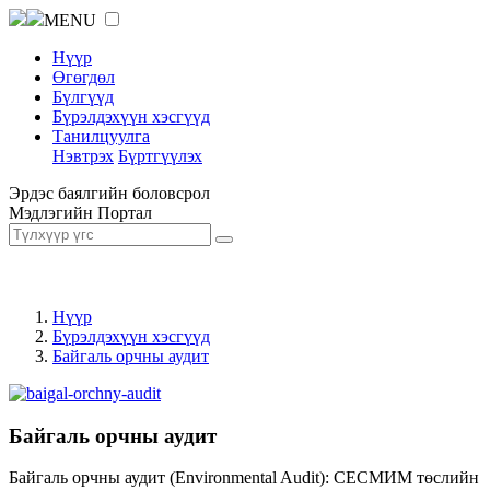
MENU
Нүүр
Өгөгдөл
Бүлгүүд
Бүрэлдэхүүн хэсгүүд
Танилцуулга
Нэвтрэх
Бүртгүүлэх
Эрдэс баялгийн боловсрол
Мэдлэгийн Портал
Нүүр
Бүрэлдэхүүн хэсгүүд
Байгаль орчны аудит
Байгаль орчны аудит
Байгаль орчны аудит (Environmental Audit): СЕСМИМ төслийн