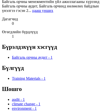
Байгаль орчны менежментийн үйл ажиллагааны хүрээнд
Байгаль орчны аудит, Байгаль орчинд нөлөөлөх байдлын
үнэлгээ гэсэн 2...
цааш унших
Дагагчид
0
Өгөгдлийн бүрдлүүд
1
Бүрэлдэхүүн хэсгүүд
Байгаль орчны аудит
-
1
Бүлгүүд
Training Materials
-
1
Шошго
audit
-
1
climate change
-
1
environment
-
1