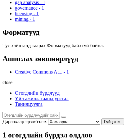
gap analysis
-
1
governance
-
1
licensing
-
1
mining
-
1
Форматууд
Тус хайлтанд таарах Форматууд байхгүй байна.
Ашиглах зөвшөөрлүүд
Creative Commons At...
-
1
close
Өгөгдлийн бүрдлүүд
Үйл ажиллагааны урсгал
Танилцуулга
Дараахаар эрэмбэлэх
Гүйцэтгэ.
1 өгөгдлийн бүрдэл олдлоо