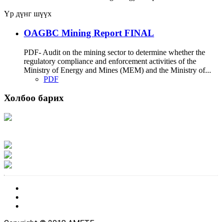
Үр дүнг шүүх
OAGBC Mining Report FINAL
PDF- Audit on the mining sector to determine whether the
regulatory compliance and enforcement activities of the
Ministry of Energy and Mines (MEM) and the Ministry of...
PDF
Холбоо барих
Хаяг: Ашигт малтмал, газрын тосны газар, Монгол Улс, Улаанбаатар хот
15170, Чингэлтэй дүүрэг, Барилгачдын талбай-3, Засгийн газрын XII байр,
баруун жигүүр
Факс: 976-11-310370
Вэб админ: 976-51-263915
Цахим шуудан: info@mrpam.gov.mn