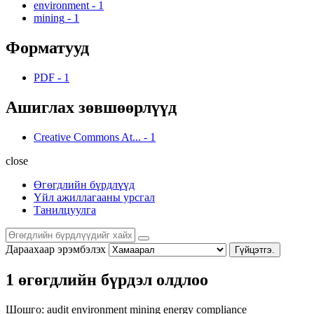
environment
-
1
mining
-
1
Форматууд
PDF
-
1
Ашиглах зөвшөөрлүүд
Creative Commons At...
-
1
close
Өгөгдлийн бүрдлүүд
Үйл ажиллагааны урсгал
Танилцуулга
Дараахаар эрэмбэлэх
Гүйцэтгэ.
1 өгөгдлийн бүрдэл олдлоо
Шошго:
audit
environment
mining
energy
compliance