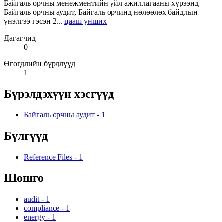
Байгаль орчны менежментийн үйл ажиллагааны хүрээнд
Байгаль орчны аудит, Байгаль орчинд нөлөөлөх байдлын
үнэлгээ гэсэн 2...
цааш унших
Дагагчид
0
Өгөгдлийн бүрдлүүд
1
Бүрэлдэхүүн хэсгүүд
Байгаль орчны аудит
-
1
Бүлгүүд
Reference Files
-
1
Шошго
audit
-
1
compliance
-
1
energy
-
1