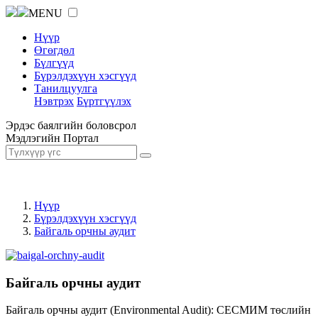
MENU
Нүүр
Өгөгдөл
Бүлгүүд
Бүрэлдэхүүн хэсгүүд
Танилцуулга
Нэвтрэх
Бүртгүүлэх
Эрдэс баялгийн боловсрол
Мэдлэгийн Портал
Нүүр
Бүрэлдэхүүн хэсгүүд
Байгаль орчны аудит
Байгаль орчны аудит
Байгаль орчны аудит (Environmental Audit): СЕСМИМ төслийн