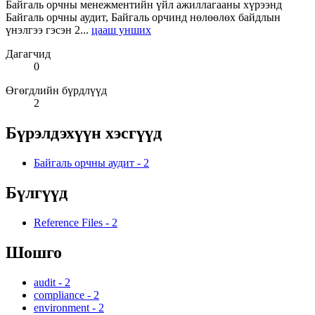
Байгаль орчны менежментийн үйл ажиллагааны хүрээнд
Байгаль орчны аудит, Байгаль орчинд нөлөөлөх байдлын
үнэлгээ гэсэн 2...
цааш унших
Дагагчид
0
Өгөгдлийн бүрдлүүд
2
Бүрэлдэхүүн хэсгүүд
Байгаль орчны аудит
-
2
Бүлгүүд
Reference Files
-
2
Шошго
audit
-
2
compliance
-
2
environment
-
2