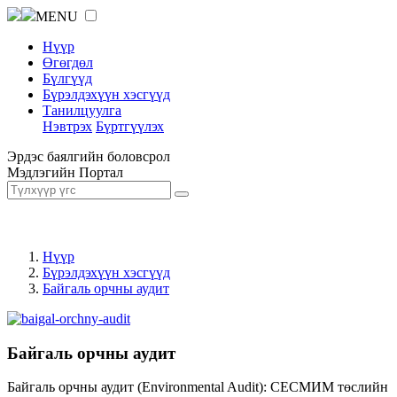
MENU
Нүүр
Өгөгдөл
Бүлгүүд
Бүрэлдэхүүн хэсгүүд
Танилцуулга
Нэвтрэх
Бүртгүүлэх
Эрдэс баялгийн боловсрол
Мэдлэгийн Портал
Нүүр
Бүрэлдэхүүн хэсгүүд
Байгаль орчны аудит
Байгаль орчны аудит
Байгаль орчны аудит (Environmental Audit): СЕСМИМ төслийн