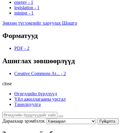
energy
-
1
legislation
-
1
mining
-
1
Зөвхөн түгээмлийг харуулах Шошго
Форматууд
PDF
-
2
Ашиглах зөвшөөрлүүд
Creative Commons At...
-
2
close
Өгөгдлийн бүрдлүүд
Үйл ажиллагааны урсгал
Танилцуулга
Дараахаар эрэмбэлэх
Гүйцэтгэ.