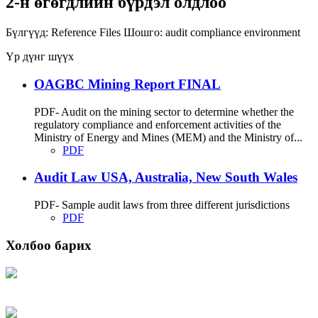
2-н өгөгдлийн бүрдэл олдлоо
Бүлгүүд:
Reference Files
Шошго:
audit
compliance
environment
Үр дүнг шүүх
OAGBC Mining Report FINAL
PDF- Audit on the mining sector to determine whether the
regulatory compliance and enforcement activities of the
Ministry of Energy and Mines (MEM) and the Ministry of...
PDF
Audit Law USA, Australia, New South Wales
PDF- Sample audit laws from three different jurisdictions
PDF
Холбоо барих
Хаяг: Ашигт малтмал, газрын тосны газар, Монгол Улс, Улаанбаатар хот
15170, Чингэлтэй дүүрэг, Барилгачдын талбай-3, Засгийн газрын XII байр,
баруун жигүүр
Факс: 976-11-310370