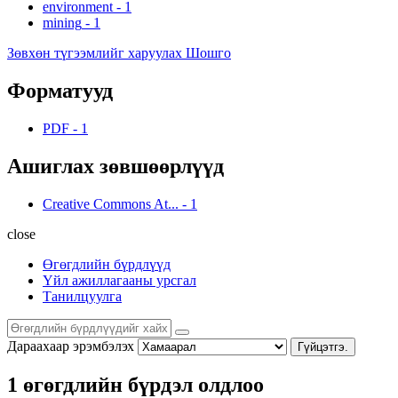
environment
-
1
mining
-
1
Зөвхөн түгээмлийг харуулах Шошго
Форматууд
PDF
-
1
Ашиглах зөвшөөрлүүд
Creative Commons At...
-
1
close
Өгөгдлийн бүрдлүүд
Үйл ажиллагааны урсгал
Танилцуулга
Дараахаар эрэмбэлэх
Гүйцэтгэ.
1 өгөгдлийн бүрдэл олдлоо