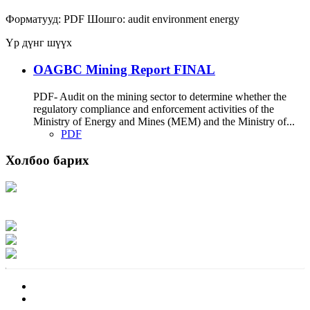
Форматууд:
PDF
Шошго:
audit
environment
energy
Үр дүнг шүүх
OAGBC Mining Report FINAL
PDF- Audit on the mining sector to determine whether the
regulatory compliance and enforcement activities of the
Ministry of Energy and Mines (MEM) and the Ministry of...
PDF
Холбоо барих
Хаяг: Ашигт малтмал, газрын тосны газар, Монгол Улс, Улаанбаатар хот
15170, Чингэлтэй дүүрэг, Барилгачдын талбай-3, Засгийн газрын XII байр,
баруун жигүүр
Факс: 976-11-310370
Вэб админ: 976-51-263915
Цахим шуудан: info@mrpam.gov.mn