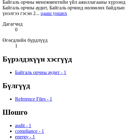
Байгаль орчны менежментийн үйл ажиллагааны хүрээнд
Байгаль орчны аудит, Байгаль орчинд нөлөөлөх байдлын
үнэлгээ гэсэн 2...
цааш унших
Дагагчид
0
Өгөгдлийн бүрдлүүд
1
Бүрэлдэхүүн хэсгүүд
Байгаль орчны аудит
-
1
Бүлгүүд
Reference Files
-
1
Шошго
audit
-
1
compliance
-
1
energy
-
1