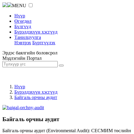
MENU
Нүүр
Өгөгдөл
Бүлгүүд
Бүрэлдэхүүн хэсгүүд
Танилцуулга
Нэвтрэх
Бүртгүүлэх
Эрдэс баялгийн боловсрол
Мэдлэгийн Портал
Нүүр
Бүрэлдэхүүн хэсгүүд
Байгаль орчны аудит
Байгаль орчны аудит
Байгаль орчны аудит (Environmental Audit): СЕСМИМ төслийн