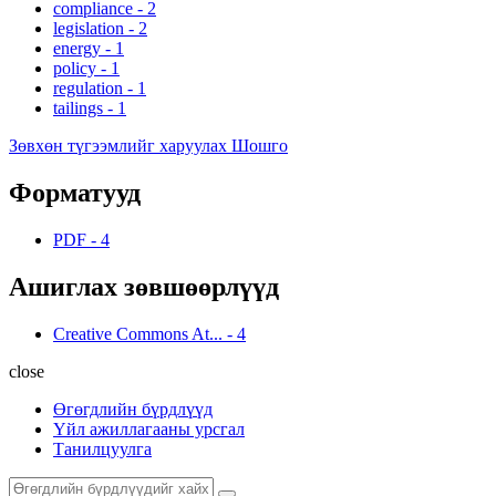
compliance
-
2
legislation
-
2
energy
-
1
policy
-
1
regulation
-
1
tailings
-
1
Зөвхөн түгээмлийг харуулах Шошго
Форматууд
PDF
-
4
Ашиглах зөвшөөрлүүд
Creative Commons At...
-
4
close
Өгөгдлийн бүрдлүүд
Үйл ажиллагааны урсгал
Танилцуулга