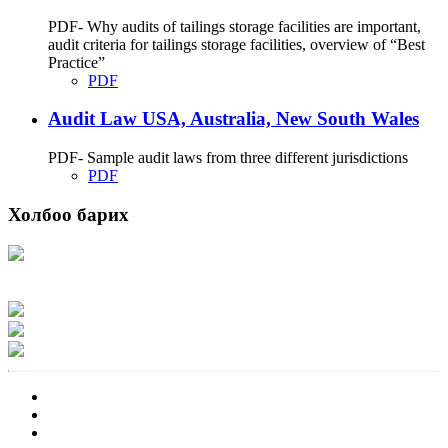
PDF- Why audits of tailings storage facilities are important,
audit criteria for tailings storage facilities, overview of “Best
Practice”
PDF
Audit Law USA, Australia, New South Wales
PDF- Sample audit laws from three different jurisdictions
PDF
Холбоо барих
Хаяг: Ашигт малтмал, газрын тосны газар, Монгол Улс, Улаанбаатар хот
15170, Чингэлтэй дүүрэг, Барилгачдын талбай-3, Засгийн газрын XII байр,
баруун жигүүр
Факс: 976-11-310370
Вэб админ: 976-51-263915
Цахим шуудан: info@mrpam.gov.mn