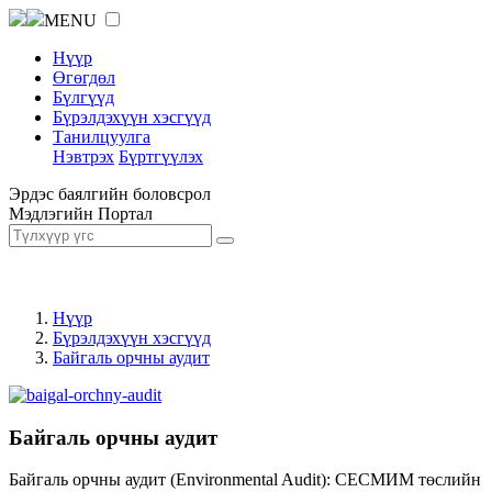
MENU
Нүүр
Өгөгдөл
Бүлгүүд
Бүрэлдэхүүн хэсгүүд
Танилцуулга
Нэвтрэх
Бүртгүүлэх
Эрдэс баялгийн боловсрол
Мэдлэгийн Портал
Нүүр
Бүрэлдэхүүн хэсгүүд
Байгаль орчны аудит
Байгаль орчны аудит
Байгаль орчны аудит (Environmental Audit): СЕСМИМ төслийн