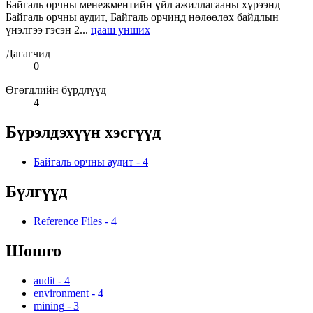
Байгаль орчны менежментийн үйл ажиллагааны хүрээнд
Байгаль орчны аудит, Байгаль орчинд нөлөөлөх байдлын
үнэлгээ гэсэн 2...
цааш унших
Дагагчид
0
Өгөгдлийн бүрдлүүд
4
Бүрэлдэхүүн хэсгүүд
Байгаль орчны аудит
-
4
Бүлгүүд
Reference Files
-
4
Шошго
audit
-
4
environment
-
4
mining
-
3