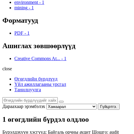
environment
-
1
mining
-
1
Форматууд
PDF
-
1
Ашиглах зөвшөөрлүүд
Creative Commons At...
-
1
close
Өгөгдлийн бүрдлүүд
Үйл ажиллагааны урсгал
Танилцуулга
Дараахаар эрэмбэлэх
Гүйцэтгэ.
1 өгөгдлийн бүрдэл олдлоо
Бүрэлдэхүүн хэсгүүд:
Байгаль орчны аудит
Шошго:
audit