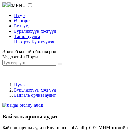
MENU
Нүүр
Өгөгдөл
Бүлгүүд
Бүрэлдэхүүн хэсгүүд
Танилцуулга
Нэвтрэх
Бүртгүүлэх
Эрдэс баялгийн боловсрол
Мэдлэгийн Портал
Нүүр
Бүрэлдэхүүн хэсгүүд
Байгаль орчны аудит
Байгаль орчны аудит
Байгаль орчны аудит (Environmental Audit): СЕСМИМ төслийн