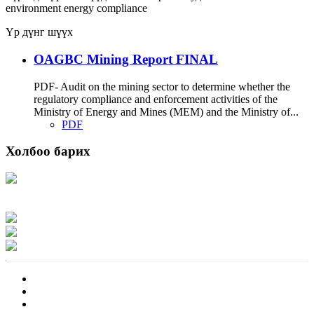
environment
energy
compliance
Үр дүнг шүүх
OAGBC Mining Report FINAL
PDF- Audit on the mining sector to determine whether the
regulatory compliance and enforcement activities of the
Ministry of Energy and Mines (MEM) and the Ministry of...
PDF
Холбоо барих
Хаяг: Ашигт малтмал, газрын тосны газар, Монгол Улс, Улаанбаатар хот
15170, Чингэлтэй дүүрэг, Барилгачдын талбай-3, Засгийн газрын XII байр,
баруун жигүүр
Факс: 976-11-310370
Вэб админ: 976-51-263915
Цахим шуудан: info@mrpam.gov.mn