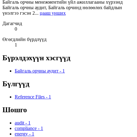
Байгаль орчны менежментийн үйл ажиллагааны хүрээнд
Байгаль орчны аудит, Байгаль орчинд нөлөөлөх байдлын
үнэлгээ гэсэн 2...
цааш унших
Дагагчид
0
Өгөгдлийн бүрдлүүд
1
Бүрэлдэхүүн хэсгүүд
Байгаль орчны аудит
-
1
Бүлгүүд
Reference Files
-
1
Шошго
audit
-
1
compliance
-
1
energy
-
1