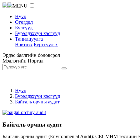
MENU
Нүүр
Өгөгдөл
Бүлгүүд
Бүрэлдэхүүн хэсгүүд
Танилцуулга
Нэвтрэх
Бүртгүүлэх
Эрдэс баялгийн боловсрол
Мэдлэгийн Портал
Нүүр
Бүрэлдэхүүн хэсгүүд
Байгаль орчны аудит
Байгаль орчны аудит
Байгаль орчны аудит (Environmental Audit): СЕСМИМ төслийн 