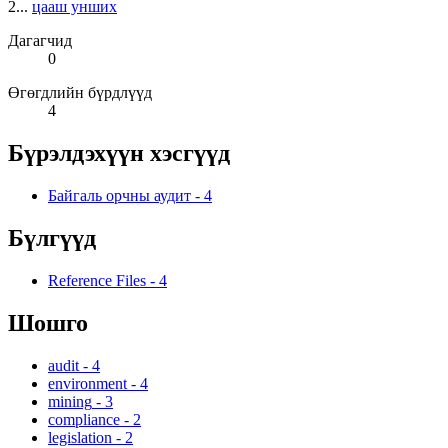
2...
цааш унших
Дагагчид
0
Өгөгдлийн бүрдлүүд
4
Бүрэлдэхүүн хэсгүүд
Байгаль орчны аудит
-
4
Бүлгүүд
Reference Files
-
4
Шошго
audit
-
4
environment
-
4
mining
-
3
compliance
-
2
legislation
-
2