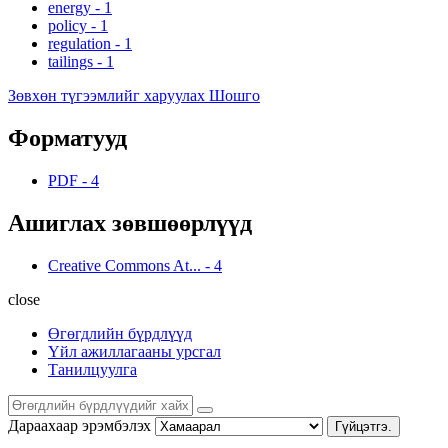
energy
-
1
policy
-
1
regulation
-
1
tailings
-
1
Зөвхөн түгээмлийг харуулах Шошго
Форматууд
PDF
-
4
Ашиглах зөвшөөрлүүд
Creative Commons At...
-
4
close
Өгөгдлийн бүрдлүүд
Үйл ажиллагааны урсгал
Танилцуулга
Дараахаар эрэмбэлэх
Гүйцэтгэ.