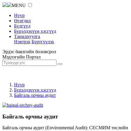
MENU
Нүүр
Өгөгдөл
Бүлгүүд
Бүрэлдэхүүн хэсгүүд
Танилцуулга
Нэвтрэх
Бүртгүүлэх
Эрдэс баялгийн боловсрол
Мэдлэгийн Портал
Нүүр
Бүрэлдэхүүн хэсгүүд
Байгаль орчны аудит
Байгаль орчны аудит
Байгаль орчны аудит (Environmental Audit): СЕСМИМ төслийн