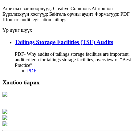
Ашиглах зөвшөөрлүүд:
Creative Commons Attribution
Бүрэлдэхүүн хэсгүүд:
Байгаль орчны аудит
Форматууд:
PDF
Шошго:
audit
legislation
tailings
Үр дүнг шүүх
Tailings Storage Facilities (TSF) Audits
PDF- Why audits of tailings storage facilities are important,
audit criteria for tailings storage facilities, overview of “Best
Practice”
PDF
Холбоо барих
Хаяг: Ашигт малтмал, газрын тосны газар, Монгол Улс, Улаанбаатар хот
15170, Чингэлтэй дүүрэг, Барилгачдын талбай-3, Засгийн газрын XII байр,
баруун жигүүр
Факс: 976-11-310370
Вэб админ: 976-51-263915
Цахим шуудан: info@mrpam.gov.mn