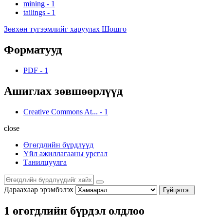
mining
-
1
tailings
-
1
Зөвхөн түгээмлийг харуулах Шошго
Форматууд
PDF
-
1
Ашиглах зөвшөөрлүүд
Creative Commons At...
-
1
close
Өгөгдлийн бүрдлүүд
Үйл ажиллагааны урсгал
Танилцуулга
Дараахаар эрэмбэлэх
Гүйцэтгэ.
1 өгөгдлийн бүрдэл олдлоо