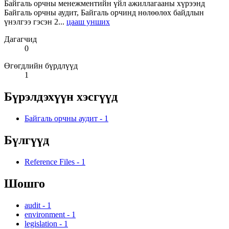
Байгаль орчны менежментийн үйл ажиллагааны хүрээнд
Байгаль орчны аудит, Байгаль орчинд нөлөөлөх байдлын
үнэлгээ гэсэн 2...
цааш унших
Дагагчид
0
Өгөгдлийн бүрдлүүд
1
Бүрэлдэхүүн хэсгүүд
Байгаль орчны аудит
-
1
Бүлгүүд
Reference Files
-
1
Шошго
audit
-
1
environment
-
1
legislation
-
1