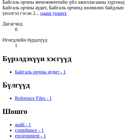
Байгаль орчны менежментийн үйл ажиллагааны хүрээнд
Байгаль орчны аудит, Байгаль орчинд нөлөөлөх байдлын
үнэлгээ гэсэн 2...
цааш унших
Дагагчид
0
Өгөгдлийн бүрдлүүд
1
Бүрэлдэхүүн хэсгүүд
Байгаль орчны аудит
-
1
Бүлгүүд
Reference Files
-
1
Шошго
audit
-
1
compliance
-
1
environment
-
1