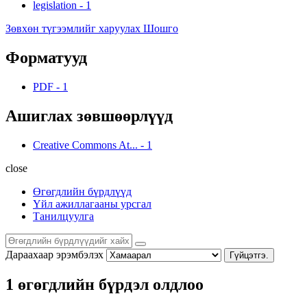
legislation
-
1
Зөвхөн түгээмлийг харуулах Шошго
Форматууд
PDF
-
1
Ашиглах зөвшөөрлүүд
Creative Commons At...
-
1
close
Өгөгдлийн бүрдлүүд
Үйл ажиллагааны урсгал
Танилцуулга
Дараахаар эрэмбэлэх
Гүйцэтгэ.
1 өгөгдлийн бүрдэл олдлоо