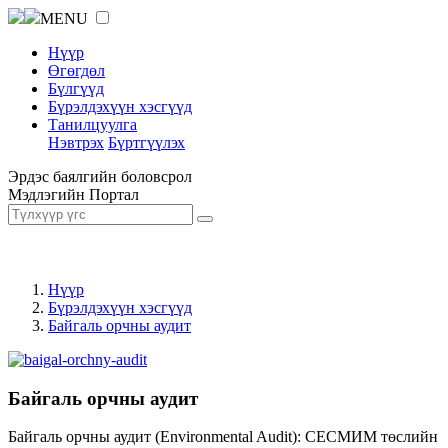
MENU
Нүүр
Өгөгдөл
Бүлгүүд
Бүрэлдэхүүн хэсгүүд
Танилцуулга
Нэвтрэх
Бүртгүүлэх
Эрдэс баялгийн боловсрол
Мэдлэгийн Портал
Нүүр
Бүрэлдэхүүн хэсгүүд
Байгаль орчны аудит
Байгаль орчны аудит
Байгаль орчны аудит (Environmental Audit): СЕСМИМ төслийн