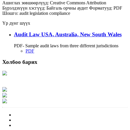
Ашиглах зөвшөөрлүүд:
Creative Commons Attribution
Бүрэлдэхүүн хэсгүүд:
Байгаль орчны аудит
Форматууд:
PDF
Шошго:
audit
legislation
compliance
Үр дүнг шүүх
Audit Law USA, Australia, New South Wales
PDF- Sample audit laws from three different jurisdictions
PDF
Холбоо барих
Хаяг: Ашигт малтмал, газрын тосны газар, Монгол Улс, Улаанбаатар хот
15170, Чингэлтэй дүүрэг, Барилгачдын талбай-3, Засгийн газрын XII байр,
баруун жигүүр
Факс: 976-11-310370
Вэб админ: 976-51-263915
Цахим шуудан: info@mrpam.gov.mn