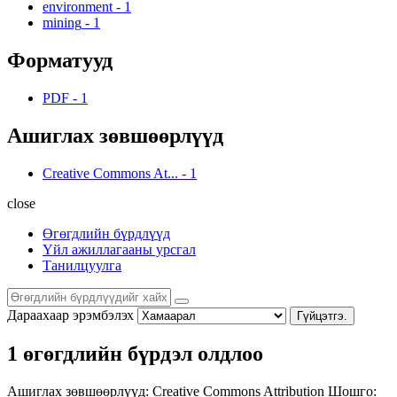
environment
-
1
mining
-
1
Форматууд
PDF
-
1
Ашиглах зөвшөөрлүүд
Creative Commons At...
-
1
close
Өгөгдлийн бүрдлүүд
Үйл ажиллагааны урсгал
Танилцуулга
Дараахаар эрэмбэлэх
Гүйцэтгэ.
1 өгөгдлийн бүрдэл олдлоо
Ашиглах зөвшөөрлүүд:
Creative Commons Attribution
Шошго: