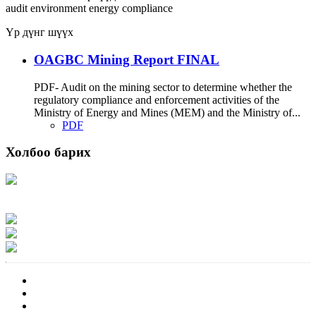
audit
environment
energy
compliance
Үр дүнг шүүх
OAGBC Mining Report FINAL
PDF- Audit on the mining sector to determine whether the
regulatory compliance and enforcement activities of the
Ministry of Energy and Mines (MEM) and the Ministry of...
PDF
Холбоо барих
Хаяг: Ашигт малтмал, газрын тосны газар, Монгол Улс, Улаанбаатар хот
15170, Чингэлтэй дүүрэг, Барилгачдын талбай-3, Засгийн газрын XII байр,
баруун жигүүр
Факс: 976-11-310370
Вэб админ: 976-51-263915
Цахим шуудан: info@mrpam.gov.mn