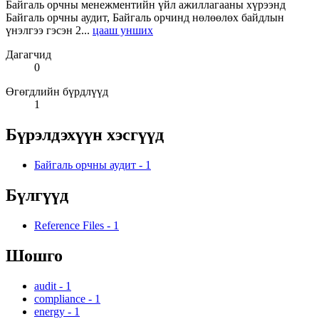
Байгаль орчны менежментийн үйл ажиллагааны хүрээнд
Байгаль орчны аудит, Байгаль орчинд нөлөөлөх байдлын
үнэлгээ гэсэн 2...
цааш унших
Дагагчид
0
Өгөгдлийн бүрдлүүд
1
Бүрэлдэхүүн хэсгүүд
Байгаль орчны аудит
-
1
Бүлгүүд
Reference Files
-
1
Шошго
audit
-
1
compliance
-
1
energy
-
1