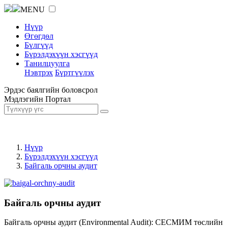
MENU
Нүүр
Өгөгдөл
Бүлгүүд
Бүрэлдэхүүн хэсгүүд
Танилцуулга
Нэвтрэх
Бүртгүүлэх
Эрдэс баялгийн боловсрол
Мэдлэгийн Портал
Нүүр
Бүрэлдэхүүн хэсгүүд
Байгаль орчны аудит
Байгаль орчны аудит
Байгаль орчны аудит (Environmental Audit): СЕСМИМ төслийн