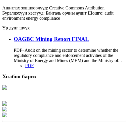
Ашиглах зөвшөөрлүүд:
Creative Commons Attribution
Бүрэлдэхүүн хэсгүүд:
Байгаль орчны аудит
Шошго:
audit
environment
energy
compliance
Үр дүнг шүүх
OAGBC Mining Report FINAL
PDF- Audit on the mining sector to determine whether the
regulatory compliance and enforcement activities of the
Ministry of Energy and Mines (MEM) and the Ministry of...
PDF
Холбоо барих
Хаяг: Ашигт малтмал, газрын тосны газар, Монгол Улс, Улаанбаатар хот
15170, Чингэлтэй дүүрэг, Барилгачдын талбай-3, Засгийн газрын XII байр,
баруун жигүүр
Факс: 976-11-310370
Вэб админ: 976-51-263915
Цахим шуудан: info@mrpam.gov.mn