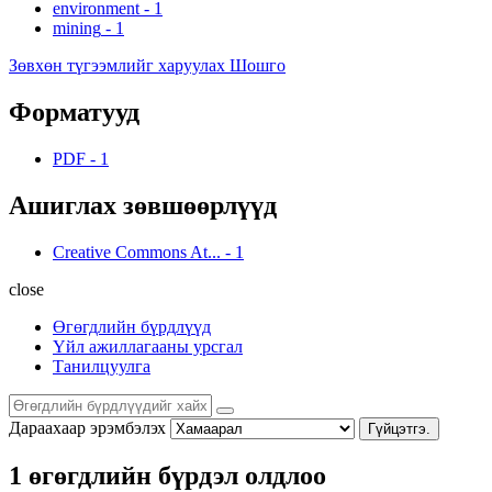
environment
-
1
mining
-
1
Зөвхөн түгээмлийг харуулах Шошго
Форматууд
PDF
-
1
Ашиглах зөвшөөрлүүд
Creative Commons At...
-
1
close
Өгөгдлийн бүрдлүүд
Үйл ажиллагааны урсгал
Танилцуулга
Дараахаар эрэмбэлэх
Гүйцэтгэ.
1 өгөгдлийн бүрдэл олдлоо