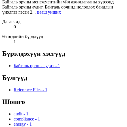
Байгаль орчны менежментийн үйл ажиллагааны хүрээнд
Байгаль орчны аудит, Байгаль орчинд нөлөөлөх байдлын
үнэлгээ гэсэн 2...
цааш унших
Дагагчид
0
Өгөгдлийн бүрдлүүд
1
Бүрэлдэхүүн хэсгүүд
Байгаль орчны аудит
-
1
Бүлгүүд
Reference Files
-
1
Шошго
audit
-
1
compliance
-
1
energy
-
1