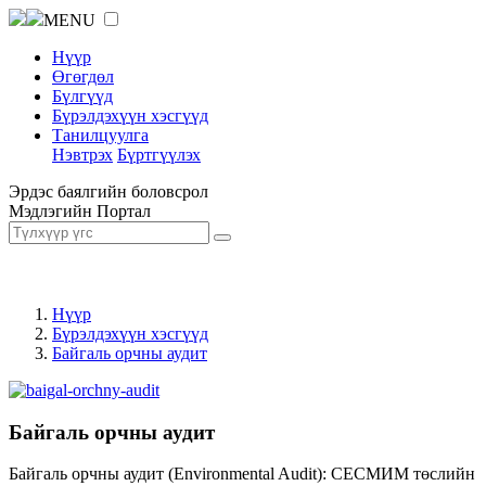
MENU
Нүүр
Өгөгдөл
Бүлгүүд
Бүрэлдэхүүн хэсгүүд
Танилцуулга
Нэвтрэх
Бүртгүүлэх
Эрдэс баялгийн боловсрол
Мэдлэгийн Портал
Нүүр
Бүрэлдэхүүн хэсгүүд
Байгаль орчны аудит
Байгаль орчны аудит
Байгаль орчны аудит (Environmental Audit): СЕСМИМ төслийн