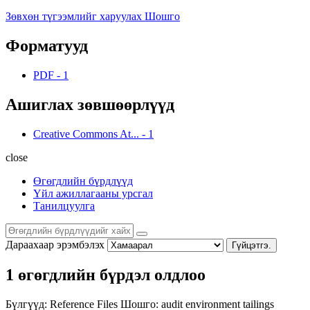
Зөвхөн түгээмлийг харуулах Шошго
Форматууд
PDF
-
1
Ашиглах зөвшөөрлүүд
Creative Commons At...
-
1
close
Өгөгдлийн бүрдлүүд
Үйл ажиллагааны урсгал
Танилцуулга
Дараахаар эрэмбэлэх
Гүйцэтгэ.
1 өгөгдлийн бүрдэл олдлоо
Бүлгүүд:
Reference Files
Шошго:
audit
environment
tailings