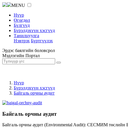
MENU
Нүүр
Өгөгдөл
Бүлгүүд
Бүрэлдэхүүн хэсгүүд
Танилцуулга
Нэвтрэх
Бүртгүүлэх
Эрдэс баялгийн боловсрол
Мэдлэгийн Портал
Нүүр
Бүрэлдэхүүн хэсгүүд
Байгаль орчны аудит
Байгаль орчны аудит
Байгаль орчны аудит (Environmental Audit): СЕСМИМ төслийн 