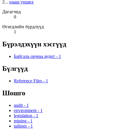
2...
цааш унших
Дагагчид
0
Өгөгдлийн бүрдлүүд
1
Бүрэлдэхүүн хэсгүүд
Байгаль орчны аудит
-
1
Бүлгүүд
Reference Files
-
1
Шошго
audit
-
1
environment
-
1
legislation
-
1
mining
-
1
tailings
-
1