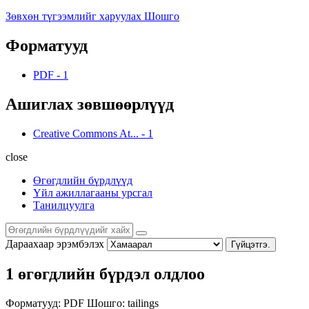
Зөвхөн түгээмлийг харуулах Шошго
Форматууд
PDF
-
1
Ашиглах зөвшөөрлүүд
Creative Commons At...
-
1
close
Өгөгдлийн бүрдлүүд
Үйл ажиллагааны урсгал
Танилцуулга
Дараахаар эрэмбэлэх
Гүйцэтгэ.
1 өгөгдлийн бүрдэл олдлоо
Форматууд:
PDF
Шошго:
tailings