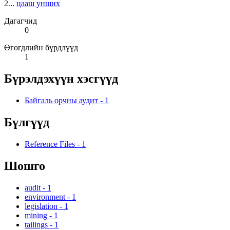
2...
цааш унших
Дагагчид
0
Өгөгдлийн бүрдлүүд
1
Бүрэлдэхүүн хэсгүүд
Байгаль орчны аудит
-
1
Бүлгүүд
Reference Files
-
1
Шошго
audit
-
1
environment
-
1
legislation
-
1
mining
-
1
tailings
-
1