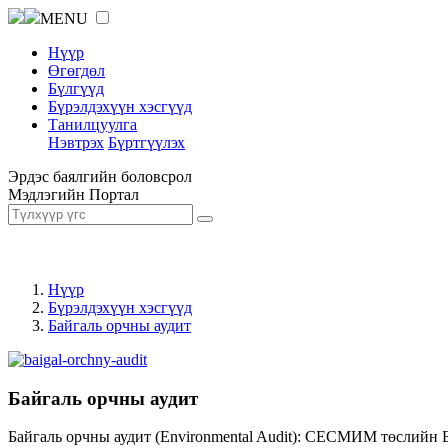
MENU
Нүүр
Өгөгдөл
Бүлгүүд
Бүрэлдэхүүн хэсгүүд
Танилцуулга
Нэвтрэх
Бүртгүүлэх
Эрдэс баялгийн боловсрол
Мэдлэгийн Портал
Нүүр
Бүрэлдэхүүн хэсгүүд
Байгаль орчны аудит
Байгаль орчны аудит
Байгаль орчны аудит (Environmental Audit): СЕСМИМ төслийн 