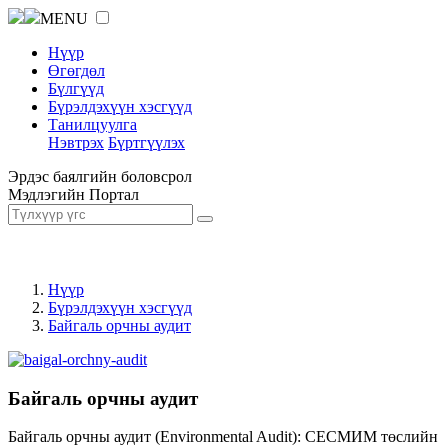
MENU
Нүүр
Өгөгдөл
Бүлгүүд
Бүрэлдэхүүн хэсгүүд
Танилцуулга
Нэвтрэх
Бүртгүүлэх
Эрдэс баялгийн боловсрол
Мэдлэгийн Портал
Нүүр
Бүрэлдэхүүн хэсгүүд
Байгаль орчны аудит
Байгаль орчны аудит
Байгаль орчны аудит (Environmental Audit): СЕСМИМ төслийн