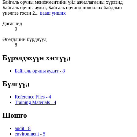
Байгаль орчны менежментийн үйл ажиллагааны хүрээнд
Байгаль орчны аудит, Байгаль орчинд нөлөөлөх байдлын
үнэлгээ гэсэн 2...
цааш унших
Дагагчид
0
Өгөгдлийн бүрдлүүд
8
Бүрэлдэхүүн хэсгүүд
Байгаль орчны аудит
-
8
Бүлгүүд
Reference Files
-
4
Training Materials
-
4
Шошго
audit
-
8
environment
-
5