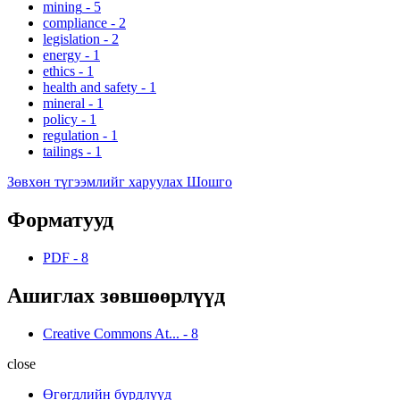
mining
-
5
compliance
-
2
legislation
-
2
energy
-
1
ethics
-
1
health and safety
-
1
mineral
-
1
policy
-
1
regulation
-
1
tailings
-
1
Зөвхөн түгээмлийг харуулах Шошго
Форматууд
PDF
-
8
Ашиглах зөвшөөрлүүд
Creative Commons At...
-
8
close
Өгөгдлийн бүрдлүүд