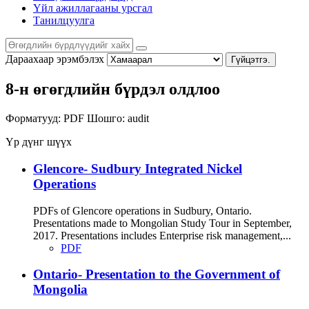
Үйл ажиллагааны урсгал
Танилцуулга
Дараахаар эрэмбэлэх
Гүйцэтгэ.
8-н өгөгдлийн бүрдэл олдлоо
Форматууд:
PDF
Шошго:
audit
Үр дүнг шүүх
Glencore- Sudbury Integrated Nickel
Operations
PDFs of Glencore operations in Sudbury, Ontario.
Presentations made to Mongolian Study Tour in September,
2017. Presentations includes Enterprise risk management,...
PDF
Ontario- Presentation to the Government of
Mongolia