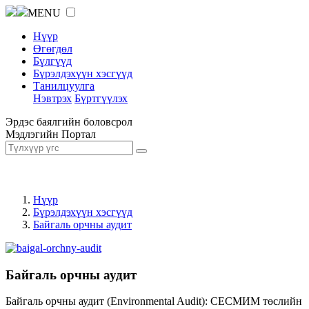
MENU
Нүүр
Өгөгдөл
Бүлгүүд
Бүрэлдэхүүн хэсгүүд
Танилцуулга
Нэвтрэх
Бүртгүүлэх
Эрдэс баялгийн боловсрол
Мэдлэгийн Портал
Нүүр
Бүрэлдэхүүн хэсгүүд
Байгаль орчны аудит
Байгаль орчны аудит
Байгаль орчны аудит (Environmental Audit): СЕСМИМ төслийн