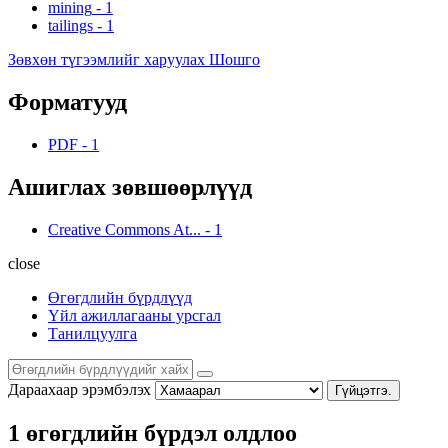
mining
-
1
tailings
-
1
Зөвхөн түгээмлийг харуулах Шошго
Форматууд
PDF
-
1
Ашиглах зөвшөөрлүүд
Creative Commons At...
-
1
close
Өгөгдлийн бүрдлүүд
Үйл ажиллагааны урсгал
Танилцуулга
Дараахаар эрэмбэлэх
Гүйцэтгэ.
1 өгөгдлийн бүрдэл олдлоо