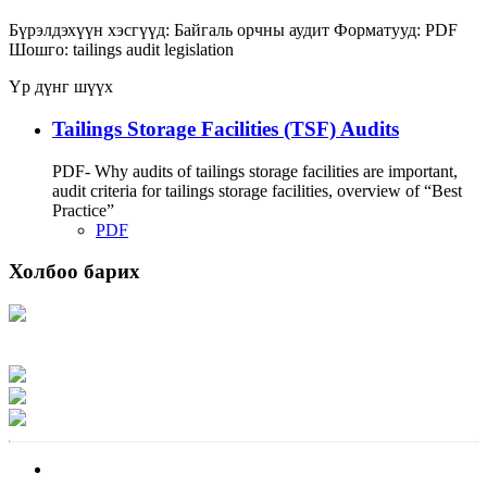
Бүрэлдэхүүн хэсгүүд:
Байгаль орчны аудит
Форматууд:
PDF
Шошго:
tailings
audit
legislation
Үр дүнг шүүх
Tailings Storage Facilities (TSF) Audits
PDF- Why audits of tailings storage facilities are important,
audit criteria for tailings storage facilities, overview of “Best
Practice”
PDF
Холбоо барих
Хаяг: Ашигт малтмал, газрын тосны газар, Монгол Улс, Улаанбаатар хот
15170, Чингэлтэй дүүрэг, Барилгачдын талбай-3, Засгийн газрын XII байр,
баруун жигүүр
Факс: 976-11-310370
Вэб админ: 976-51-263915
Цахим шуудан: info@mrpam.gov.mn