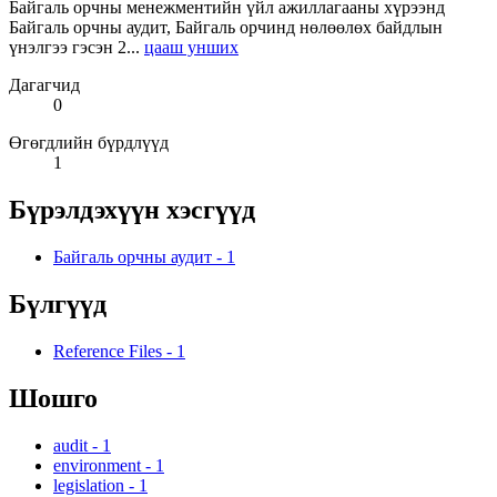
Байгаль орчны менежментийн үйл ажиллагааны хүрээнд
Байгаль орчны аудит, Байгаль орчинд нөлөөлөх байдлын
үнэлгээ гэсэн 2...
цааш унших
Дагагчид
0
Өгөгдлийн бүрдлүүд
1
Бүрэлдэхүүн хэсгүүд
Байгаль орчны аудит
-
1
Бүлгүүд
Reference Files
-
1
Шошго
audit
-
1
environment
-
1
legislation
-
1