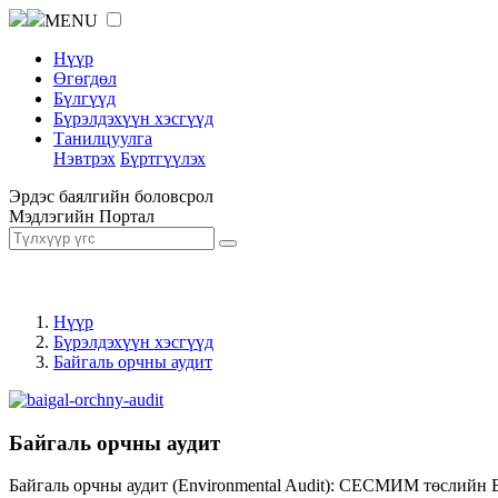
MENU
Нүүр
Өгөгдөл
Бүлгүүд
Бүрэлдэхүүн хэсгүүд
Танилцуулга
Нэвтрэх
Бүртгүүлэх
Эрдэс баялгийн боловсрол
Мэдлэгийн Портал
Нүүр
Бүрэлдэхүүн хэсгүүд
Байгаль орчны аудит
Байгаль орчны аудит
Байгаль орчны аудит (Environmental Audit): СЕСМИМ төслийн 