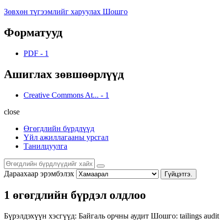
Зөвхөн түгээмлийг харуулах Шошго
Форматууд
PDF
-
1
Ашиглах зөвшөөрлүүд
Creative Commons At...
-
1
close
Өгөгдлийн бүрдлүүд
Үйл ажиллагааны урсгал
Танилцуулга
Дараахаар эрэмбэлэх
Гүйцэтгэ.
1 өгөгдлийн бүрдэл олдлоо
Бүрэлдэхүүн хэсгүүд:
Байгаль орчны аудит
Шошго:
tailings
audi