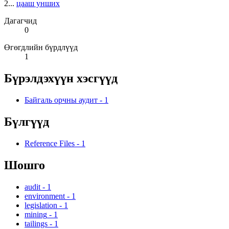
2...
цааш унших
Дагагчид
0
Өгөгдлийн бүрдлүүд
1
Бүрэлдэхүүн хэсгүүд
Байгаль орчны аудит
-
1
Бүлгүүд
Reference Files
-
1
Шошго
audit
-
1
environment
-
1
legislation
-
1
mining
-
1
tailings
-
1