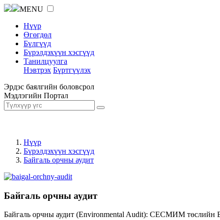
MENU
Нүүр
Өгөгдөл
Бүлгүүд
Бүрэлдэхүүн хэсгүүд
Танилцуулга
Нэвтрэх
Бүртгүүлэх
Эрдэс баялгийн боловсрол
Мэдлэгийн Портал
Нүүр
Бүрэлдэхүүн хэсгүүд
Байгаль орчны аудит
Байгаль орчны аудит
Байгаль орчны аудит (Environmental Audit): СЕСМИМ төслийн 