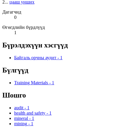
2...
цааш унших
Дагагчид
0
Өгөгдлийн бүрдлүүд
1
Бүрэлдэхүүн хэсгүүд
Байгаль орчны аудит
-
1
Бүлгүүд
Training Materials
-
1
Шошго
audit
-
1
health and safety
-
1
mineral
-
1
mining
-
1