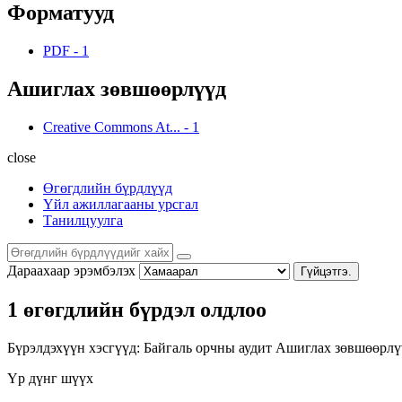
Форматууд
PDF
-
1
Ашиглах зөвшөөрлүүд
Creative Commons At...
-
1
close
Өгөгдлийн бүрдлүүд
Үйл ажиллагааны урсгал
Танилцуулга
Дараахаар эрэмбэлэх
Гүйцэтгэ.
1 өгөгдлийн бүрдэл олдлоо
Бүрэлдэхүүн хэсгүүд:
Байгаль орчны аудит
Ашиглах зөвшөөрлү
Үр дүнг шүүх