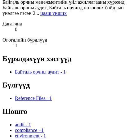
Байгаль орчны менежментийн үйл ажиллагааны хүрээнд
Байгаль орчны аудит, Байгаль орчинд нөлөөлөх байдлын
үнэлгээ гэсэн 2...
цааш унших
Дагагчид
0
Өгөгдлийн бүрдлүүд
1
Бүрэлдэхүүн хэсгүүд
Байгаль орчны аудит
-
1
Бүлгүүд
Reference Files
-
1
Шошго
audit
-
1
compliance
-
1
environment
-
1