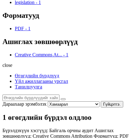
legislation
-
1
Форматууд
PDF
-
1
Ашиглах зөвшөөрлүүд
Creative Commons At...
-
1
close
Өгөгдлийн бүрдлүүд
Үйл ажиллагааны урсгал
Танилцуулга
Дараахаар эрэмбэлэх
Гүйцэтгэ.
1 өгөгдлийн бүрдэл олдлоо
Бүрэлдэхүүн хэсгүүд:
Байгаль орчны аудит
Ашиглах
зөвшөөрлүүд:
Creative Commons Attribution
Форматууд:
PDF