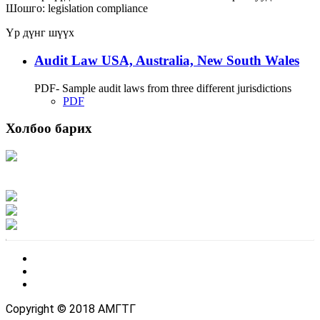
Шошго:
legislation
compliance
Үр дүнг шүүх
Audit Law USA, Australia, New South Wales
PDF- Sample audit laws from three different jurisdictions
PDF
Холбоо барих
Хаяг: Ашигт малтмал, газрын тосны газар, Монгол Улс, Улаанбаатар хот
15170, Чингэлтэй дүүрэг, Барилгачдын талбай-3, Засгийн газрын XII байр,
баруун жигүүр
Факс: 976-11-310370
Вэб админ: 976-51-263915
Цахим шуудан: info@mrpam.gov.mn
Copyright © 2018 АМГТГ