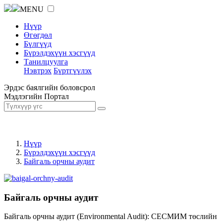
MENU
Нүүр
Өгөгдөл
Бүлгүүд
Бүрэлдэхүүн хэсгүүд
Танилцуулга
Нэвтрэх
Бүртгүүлэх
Эрдэс баялгийн боловсрол
Мэдлэгийн Портал
Нүүр
Бүрэлдэхүүн хэсгүүд
Байгаль орчны аудит
Байгаль орчны аудит
Байгаль орчны аудит (Environmental Audit): СЕСМИМ төслийн