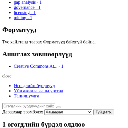
gap analysis
-
1
governance
-
1
licensing
-
1
mining
-
1
Форматууд
Тус хайлтанд таарах Форматууд байхгүй байна.
Ашиглах зөвшөөрлүүд
Creative Commons At...
-
1
close
Өгөгдлийн бүрдлүүд
Үйл ажиллагааны урсгал
Танилцуулга
Дараахаар эрэмбэлэх
Гүйцэтгэ.
1 өгөгдлийн бүрдэл олдлоо