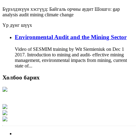
Бүрэлдэхүүн хэсгүүд:
Байгаль орчны аудит
Шошго:
gap
analysis
audit
mining
climate change
Үр дүнг шүүх
Environmental Audit and the Mining Sector
Video of SESMIM training by Wit Siemieniuk on Dec 1
2017. Introduction to mining and audit- effective mining
management, environmental impacts from mining, current
state of...
Холбоо барих
Хаяг: Ашигт малтмал, газрын тосны газар, Монгол Улс, Улаанбаатар хот
15170, Чингэлтэй дүүрэг, Барилгачдын талбай-3, Засгийн газрын XII байр,
баруун жигүүр
Факс: 976-11-310370
Вэб админ: 976-51-263915
Цахим шуудан: info@mrpam.gov.mn