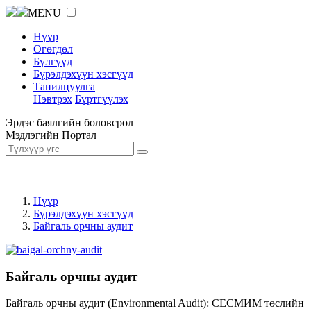
MENU
Нүүр
Өгөгдөл
Бүлгүүд
Бүрэлдэхүүн хэсгүүд
Танилцуулга
Нэвтрэх
Бүртгүүлэх
Эрдэс баялгийн боловсрол
Мэдлэгийн Портал
Нүүр
Бүрэлдэхүүн хэсгүүд
Байгаль орчны аудит
Байгаль орчны аудит
Байгаль орчны аудит (Environmental Audit): СЕСМИМ төслийн