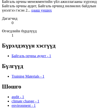
Байгаль орчны менежментийн үйл ажиллагааны хүрээнд
Байгаль орчны аудит, Байгаль орчинд нөлөөлөх байдлын
үнэлгээ гэсэн 2...
цааш унших
Дагагчид
0
Өгөгдлийн бүрдлүүд
1
Бүрэлдэхүүн хэсгүүд
Байгаль орчны аудит
-
1
Бүлгүүд
Training Materials
-
1
Шошго
audit
-
1
climate change
-
1
environment
-
1