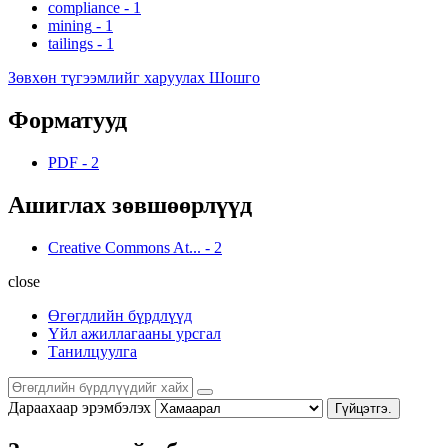
compliance
-
1
mining
-
1
tailings
-
1
Зөвхөн түгээмлийг харуулах Шошго
Форматууд
PDF
-
2
Ашиглах зөвшөөрлүүд
Creative Commons At...
-
2
close
Өгөгдлийн бүрдлүүд
Үйл ажиллагааны урсгал
Танилцуулга
Дараахаар эрэмбэлэх
Гүйцэтгэ.