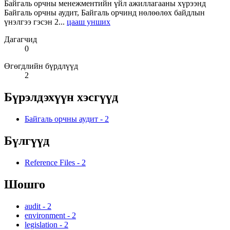
Байгаль орчны менежментийн үйл ажиллагааны хүрээнд
Байгаль орчны аудит, Байгаль орчинд нөлөөлөх байдлын
үнэлгээ гэсэн 2...
цааш унших
Дагагчид
0
Өгөгдлийн бүрдлүүд
2
Бүрэлдэхүүн хэсгүүд
Байгаль орчны аудит
-
2
Бүлгүүд
Reference Files
-
2
Шошго
audit
-
2
environment
-
2
legislation
-
2