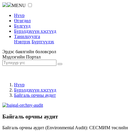
MENU
Нүүр
Өгөгдөл
Бүлгүүд
Бүрэлдэхүүн хэсгүүд
Танилцуулга
Нэвтрэх
Бүртгүүлэх
Эрдэс баялгийн боловсрол
Мэдлэгийн Портал
Нүүр
Бүрэлдэхүүн хэсгүүд
Байгаль орчны аудит
Байгаль орчны аудит
Байгаль орчны аудит (Environmental Audit): СЕСМИМ төслийн