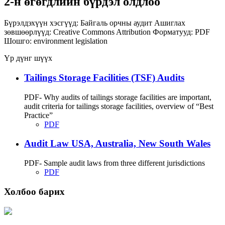
2-н өгөгдлийн бүрдэл олдлоо
Бүрэлдэхүүн хэсгүүд:
Байгаль орчны аудит
Ашиглах
зөвшөөрлүүд:
Creative Commons Attribution
Форматууд:
PDF
Шошго:
environment
legislation
Үр дүнг шүүх
Tailings Storage Facilities (TSF) Audits
PDF- Why audits of tailings storage facilities are important,
audit criteria for tailings storage facilities, overview of “Best
Practice”
PDF
Audit Law USA, Australia, New South Wales
PDF- Sample audit laws from three different jurisdictions
PDF
Холбоо барих
Хаяг: Ашигт малтмал, газрын тосны газар, Монгол Улс, Улаанбаатар хот
15170, Чингэлтэй дүүрэг, Барилгачдын талбай-3, Засгийн газрын XII байр,