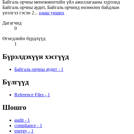
Байгаль орчны менежментийн үйл ажиллагааны хүрээнд
Байгаль орчны аудит, Байгаль орчинд нөлөөлөх байдлын
үнэлгээ гэсэн 2...
цааш унших
Дагагчид
0
Өгөгдлийн бүрдлүүд
1
Бүрэлдэхүүн хэсгүүд
Байгаль орчны аудит
-
1
Бүлгүүд
Reference Files
-
1
Шошго
audit
-
1
compliance
-
1
energy
-
1