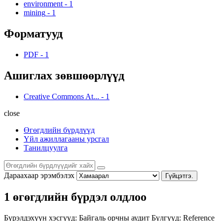
environment
-
1
mining
-
1
Форматууд
PDF
-
1
Ашиглах зөвшөөрлүүд
Creative Commons At...
-
1
close
Өгөгдлийн бүрдлүүд
Үйл ажиллагааны урсгал
Танилцуулга
Дараахаар эрэмбэлэх
Гүйцэтгэ.
1 өгөгдлийн бүрдэл олдлоо
Бүрэлдэхүүн хэсгүүд:
Байгаль орчны аудит
Бүлгүүд:
Reference