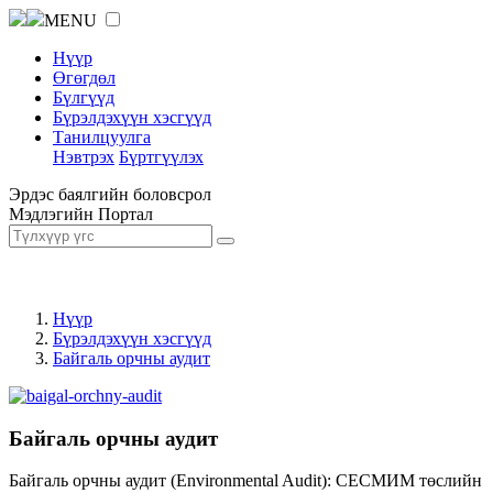
MENU
Нүүр
Өгөгдөл
Бүлгүүд
Бүрэлдэхүүн хэсгүүд
Танилцуулга
Нэвтрэх
Бүртгүүлэх
Эрдэс баялгийн боловсрол
Мэдлэгийн Портал
Нүүр
Бүрэлдэхүүн хэсгүүд
Байгаль орчны аудит
Байгаль орчны аудит
Байгаль орчны аудит (Environmental Audit): СЕСМИМ төслийн