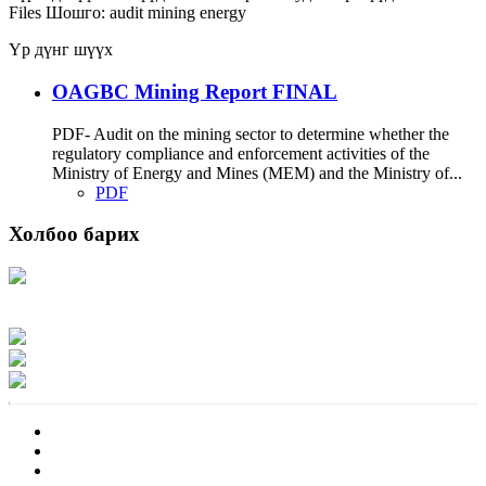
Files
Шошго:
audit
mining
energy
Үр дүнг шүүх
OAGBC Mining Report FINAL
PDF- Audit on the mining sector to determine whether the
regulatory compliance and enforcement activities of the
Ministry of Energy and Mines (MEM) and the Ministry of...
PDF
Холбоо барих
Хаяг: Ашигт малтмал, газрын тосны газар, Монгол Улс, Улаанбаатар хот
15170, Чингэлтэй дүүрэг, Барилгачдын талбай-3, Засгийн газрын XII байр,
баруун жигүүр
Факс: 976-11-310370
Вэб админ: 976-51-263915
Цахим шуудан: info@mrpam.gov.mn