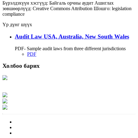
Бүрэлдэхүүн хэсгүүд:
Байгаль орчны аудит
Ашиглах
зөвшөөрлүүд:
Creative Commons Attribution
Шошго:
legislation
compliance
Үр дүнг шүүх
Audit Law USA, Australia, New South Wales
PDF- Sample audit laws from three different jurisdictions
PDF
Холбоо барих
Хаяг: Ашигт малтмал, газрын тосны газар, Монгол Улс, Улаанбаатар хот
15170, Чингэлтэй дүүрэг, Барилгачдын талбай-3, Засгийн газрын XII байр,
баруун жигүүр
Факс: 976-11-310370
Вэб админ: 976-51-263915
Цахим шуудан: info@mrpam.gov.mn