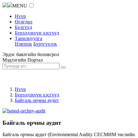
MENU
Нүүр
Өгөгдөл
Бүлгүүд
Бүрэлдэхүүн хэсгүүд
Танилцуулга
Нэвтрэх
Бүртгүүлэх
Эрдэс баялгийн боловсрол
Мэдлэгийн Портал
Нүүр
Бүрэлдэхүүн хэсгүүд
Байгаль орчны аудит
Байгаль орчны аудит
Байгаль орчны аудит (Environmental Audit): СЕСМИМ төслийн