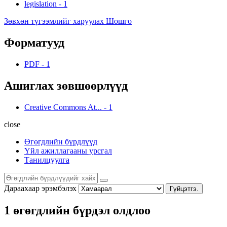
legislation
-
1
Зөвхөн түгээмлийг харуулах Шошго
Форматууд
PDF
-
1
Ашиглах зөвшөөрлүүд
Creative Commons At...
-
1
close
Өгөгдлийн бүрдлүүд
Үйл ажиллагааны урсгал
Танилцуулга
Дараахаар эрэмбэлэх
Гүйцэтгэ.
1 өгөгдлийн бүрдэл олдлоо