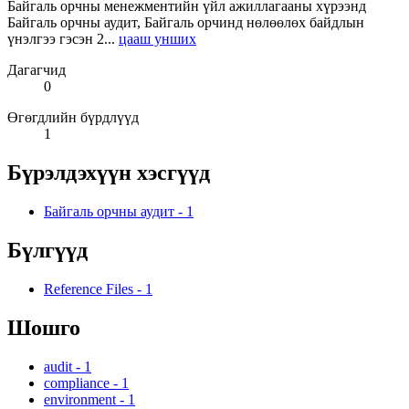
Байгаль орчны менежментийн үйл ажиллагааны хүрээнд
Байгаль орчны аудит, Байгаль орчинд нөлөөлөх байдлын
үнэлгээ гэсэн 2...
цааш унших
Дагагчид
0
Өгөгдлийн бүрдлүүд
1
Бүрэлдэхүүн хэсгүүд
Байгаль орчны аудит
-
1
Бүлгүүд
Reference Files
-
1
Шошго
audit
-
1
compliance
-
1
environment
-
1