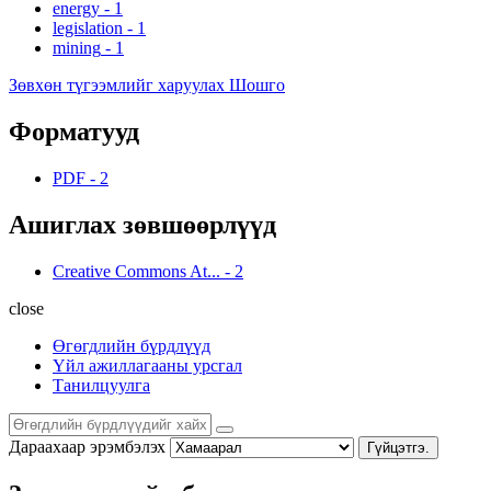
energy
-
1
legislation
-
1
mining
-
1
Зөвхөн түгээмлийг харуулах Шошго
Форматууд
PDF
-
2
Ашиглах зөвшөөрлүүд
Creative Commons At...
-
2
close
Өгөгдлийн бүрдлүүд
Үйл ажиллагааны урсгал
Танилцуулга
Дараахаар эрэмбэлэх
Гүйцэтгэ.