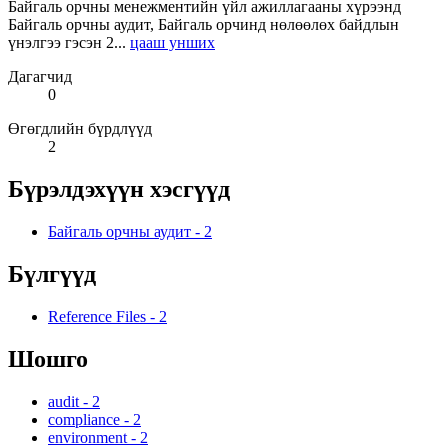
Байгаль орчны менежментийн үйл ажиллагааны хүрээнд
Байгаль орчны аудит, Байгаль орчинд нөлөөлөх байдлын
үнэлгээ гэсэн 2...
цааш унших
Дагагчид
0
Өгөгдлийн бүрдлүүд
2
Бүрэлдэхүүн хэсгүүд
Байгаль орчны аудит
-
2
Бүлгүүд
Reference Files
-
2
Шошго
audit
-
2
compliance
-
2
environment
-
2