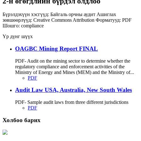
2-н өгөгдлийн бүрдэл олдлоо
Бүрэлдэхүүн хэсгүүд:
Байгаль орчны аудит
Ашиглах
зөвшөөрлүүд:
Creative Commons Attribution
Форматууд:
PDF
Шошго:
compliance
Үр дүнг шүүх
OAGBC Mining Report FINAL
PDF- Audit on the mining sector to determine whether the
regulatory compliance and enforcement activities of the
Ministry of Energy and Mines (MEM) and the Ministry of...
PDF
Audit Law USA, Australia, New South Wales
PDF- Sample audit laws from three different jurisdictions
PDF
Холбоо барих
Хаяг: Ашигт малтмал, газрын тосны газар, Монгол Улс, Улаанбаатар хот
15170, Чингэлтэй дүүрэг, Барилгачдын талбай-3, Засгийн газрын XII байр,