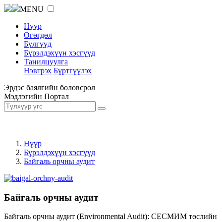
MENU
Нүүр
Өгөгдөл
Бүлгүүд
Бүрэлдэхүүн хэсгүүд
Танилцуулга
Нэвтрэх
Бүртгүүлэх
Эрдэс баялгийн боловсрол
Мэдлэгийн Портал
Нүүр
Бүрэлдэхүүн хэсгүүд
Байгаль орчны аудит
Байгаль орчны аудит
Байгаль орчны аудит (Environmental Audit): СЕСМИМ төслийн