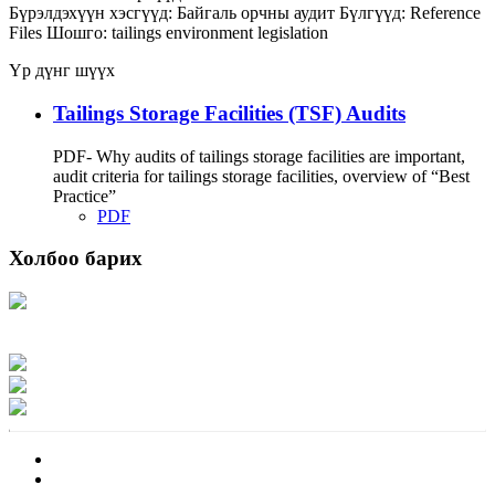
Бүрэлдэхүүн хэсгүүд:
Байгаль орчны аудит
Бүлгүүд:
Reference
Files
Шошго:
tailings
environment
legislation
Үр дүнг шүүх
Tailings Storage Facilities (TSF) Audits
PDF- Why audits of tailings storage facilities are important,
audit criteria for tailings storage facilities, overview of “Best
Practice”
PDF
Холбоо барих
Хаяг: Ашигт малтмал, газрын тосны газар, Монгол Улс, Улаанбаатар хот
15170, Чингэлтэй дүүрэг, Барилгачдын талбай-3, Засгийн газрын XII байр,
баруун жигүүр
Факс: 976-11-310370
Вэб админ: 976-51-263915
Цахим шуудан: info@mrpam.gov.mn