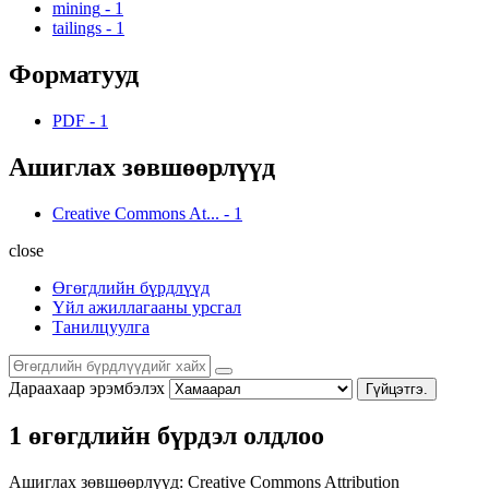
mining
-
1
tailings
-
1
Форматууд
PDF
-
1
Ашиглах зөвшөөрлүүд
Creative Commons At...
-
1
close
Өгөгдлийн бүрдлүүд
Үйл ажиллагааны урсгал
Танилцуулга
Дараахаар эрэмбэлэх
Гүйцэтгэ.
1 өгөгдлийн бүрдэл олдлоо
Ашиглах зөвшөөрлүүд:
Creative Commons Attribution