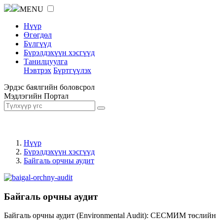
MENU
Нүүр
Өгөгдөл
Бүлгүүд
Бүрэлдэхүүн хэсгүүд
Танилцуулга
Нэвтрэх
Бүртгүүлэх
Эрдэс баялгийн боловсрол
Мэдлэгийн Портал
Нүүр
Бүрэлдэхүүн хэсгүүд
Байгаль орчны аудит
Байгаль орчны аудит
Байгаль орчны аудит (Environmental Audit): СЕСМИМ төслийн