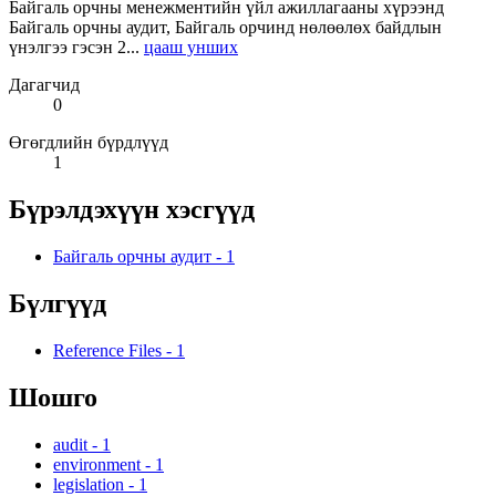
Байгаль орчны менежментийн үйл ажиллагааны хүрээнд
Байгаль орчны аудит, Байгаль орчинд нөлөөлөх байдлын
үнэлгээ гэсэн 2...
цааш унших
Дагагчид
0
Өгөгдлийн бүрдлүүд
1
Бүрэлдэхүүн хэсгүүд
Байгаль орчны аудит
-
1
Бүлгүүд
Reference Files
-
1
Шошго
audit
-
1
environment
-
1
legislation
-
1