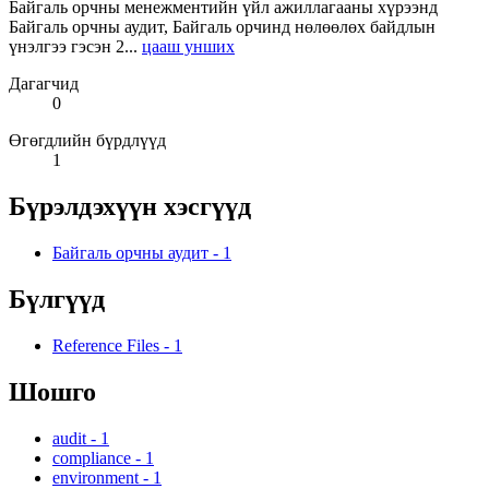
Байгаль орчны менежментийн үйл ажиллагааны хүрээнд
Байгаль орчны аудит, Байгаль орчинд нөлөөлөх байдлын
үнэлгээ гэсэн 2...
цааш унших
Дагагчид
0
Өгөгдлийн бүрдлүүд
1
Бүрэлдэхүүн хэсгүүд
Байгаль орчны аудит
-
1
Бүлгүүд
Reference Files
-
1
Шошго
audit
-
1
compliance
-
1
environment
-
1