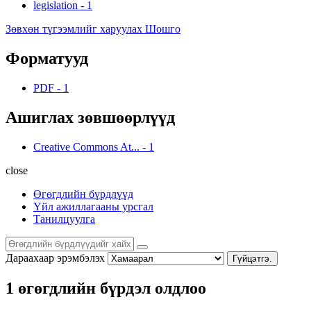
legislation
-
1
Зөвхөн түгээмлийг харуулах Шошго
Форматууд
PDF
-
1
Ашиглах зөвшөөрлүүд
Creative Commons At...
-
1
close
Өгөгдлийн бүрдлүүд
Үйл ажиллагааны урсгал
Танилцуулга
Дараахаар эрэмбэлэх
Гүйцэтгэ.
1 өгөгдлийн бүрдэл олдлоо