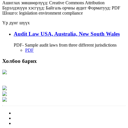
Ашиглах зөвшөөрлүүд:
Creative Commons Attribution
Бүрэлдэхүүн хэсгүүд:
Байгаль орчны аудит
Форматууд:
PDF
Шошго:
legislation
environment
compliance
Үр дүнг шүүх
Audit Law USA, Australia, New South Wales
PDF- Sample audit laws from three different jurisdictions
PDF
Холбоо барих
Хаяг: Ашигт малтмал, газрын тосны газар, Монгол Улс, Улаанбаатар хот
15170, Чингэлтэй дүүрэг, Барилгачдын талбай-3, Засгийн газрын XII байр,
баруун жигүүр
Факс: 976-11-310370
Вэб админ: 976-51-263915
Цахим шуудан: info@mrpam.gov.mn