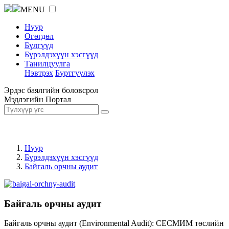
MENU
Нүүр
Өгөгдөл
Бүлгүүд
Бүрэлдэхүүн хэсгүүд
Танилцуулга
Нэвтрэх
Бүртгүүлэх
Эрдэс баялгийн боловсрол
Мэдлэгийн Портал
Нүүр
Бүрэлдэхүүн хэсгүүд
Байгаль орчны аудит
Байгаль орчны аудит
Байгаль орчны аудит (Environmental Audit): СЕСМИМ төслийн