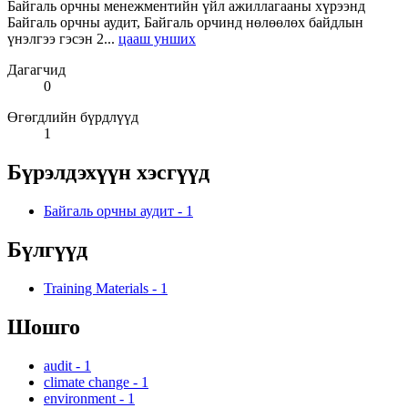
Байгаль орчны менежментийн үйл ажиллагааны хүрээнд
Байгаль орчны аудит, Байгаль орчинд нөлөөлөх байдлын
үнэлгээ гэсэн 2...
цааш унших
Дагагчид
0
Өгөгдлийн бүрдлүүд
1
Бүрэлдэхүүн хэсгүүд
Байгаль орчны аудит
-
1
Бүлгүүд
Training Materials
-
1
Шошго
audit
-
1
climate change
-
1
environment
-
1