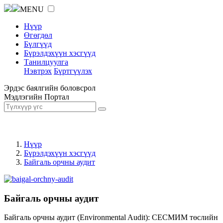
MENU
Нүүр
Өгөгдөл
Бүлгүүд
Бүрэлдэхүүн хэсгүүд
Танилцуулга
Нэвтрэх
Бүртгүүлэх
Эрдэс баялгийн боловсрол
Мэдлэгийн Портал
Нүүр
Бүрэлдэхүүн хэсгүүд
Байгаль орчны аудит
Байгаль орчны аудит
Байгаль орчны аудит (Environmental Audit): СЕСМИМ төслийн