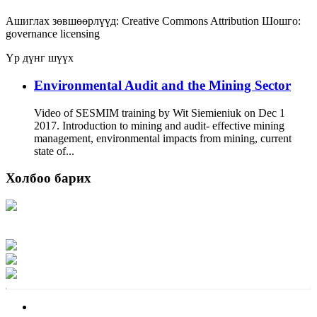
Ашиглах зөвшөөрлүүд:
Creative Commons Attribution
Шошго:
governance
licensing
Үр дүнг шүүх
Environmental Audit and the Mining Sector
Video of SESMIM training by Wit Siemieniuk on Dec 1
2017. Introduction to mining and audit- effective mining
management, environmental impacts from mining, current
state of...
Холбоо барих
Хаяг: Ашигт малтмал, газрын тосны газар, Монгол Улс, Улаанбаатар хот
15170, Чингэлтэй дүүрэг, Барилгачдын талбай-3, Засгийн газрын XII байр,
баруун жигүүр
Факс: 976-11-310370
Вэб админ: 976-51-263915
Цахим шуудан: info@mrpam.gov.mn