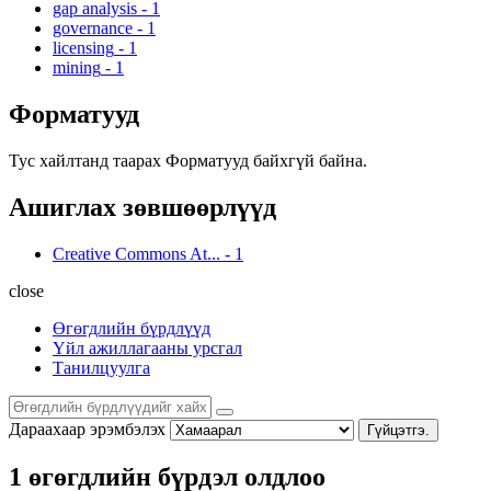
gap analysis
-
1
governance
-
1
licensing
-
1
mining
-
1
Форматууд
Тус хайлтанд таарах Форматууд байхгүй байна.
Ашиглах зөвшөөрлүүд
Creative Commons At...
-
1
close
Өгөгдлийн бүрдлүүд
Үйл ажиллагааны урсгал
Танилцуулга
Дараахаар эрэмбэлэх
Гүйцэтгэ.
1 өгөгдлийн бүрдэл олдлоо