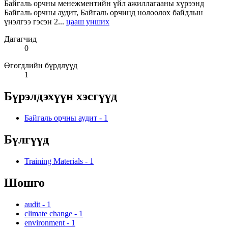
Байгаль орчны менежментийн үйл ажиллагааны хүрээнд
Байгаль орчны аудит, Байгаль орчинд нөлөөлөх байдлын
үнэлгээ гэсэн 2...
цааш унших
Дагагчид
0
Өгөгдлийн бүрдлүүд
1
Бүрэлдэхүүн хэсгүүд
Байгаль орчны аудит
-
1
Бүлгүүд
Training Materials
-
1
Шошго
audit
-
1
climate change
-
1
environment
-
1