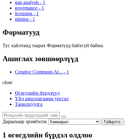
gap analysis
-
1
governance
-
1
licensing
-
1
mining
-
1
Форматууд
Тус хайлтанд таарах Форматууд байхгүй байна.
Ашиглах зөвшөөрлүүд
Creative Commons At...
-
1
close
Өгөгдлийн бүрдлүүд
Үйл ажиллагааны урсгал
Танилцуулга
Дараахаар эрэмбэлэх
Гүйцэтгэ.
1 өгөгдлийн бүрдэл олдлоо