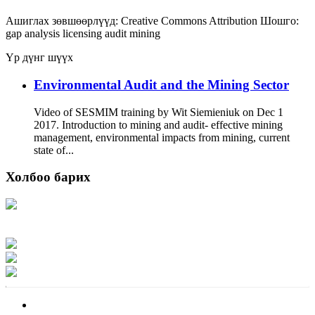
Ашиглах зөвшөөрлүүд:
Creative Commons Attribution
Шошго:
gap analysis
licensing
audit
mining
Үр дүнг шүүх
Environmental Audit and the Mining Sector
Video of SESMIM training by Wit Siemieniuk on Dec 1
2017. Introduction to mining and audit- effective mining
management, environmental impacts from mining, current
state of...
Холбоо барих
Хаяг: Ашигт малтмал, газрын тосны газар, Монгол Улс, Улаанбаатар хот
15170, Чингэлтэй дүүрэг, Барилгачдын талбай-3, Засгийн газрын XII байр,
баруун жигүүр
Факс: 976-11-310370
Вэб админ: 976-51-263915
Цахим шуудан: info@mrpam.gov.mn