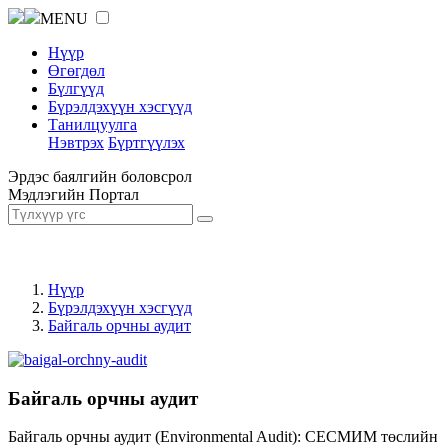
MENU
Нүүр
Өгөгдөл
Бүлгүүд
Бүрэлдэхүүн хэсгүүд
Танилцуулга
Нэвтрэх
Бүртгүүлэх
Эрдэс баялгийн боловсрол
Мэдлэгийн Портал
Нүүр
Бүрэлдэхүүн хэсгүүд
Байгаль орчны аудит
Байгаль орчны аудит
Байгаль орчны аудит (Environmental Audit): СЕСМИМ төслийн