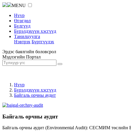
MENU
Нүүр
Өгөгдөл
Бүлгүүд
Бүрэлдэхүүн хэсгүүд
Танилцуулга
Нэвтрэх
Бүртгүүлэх
Эрдэс баялгийн боловсрол
Мэдлэгийн Портал
Нүүр
Бүрэлдэхүүн хэсгүүд
Байгаль орчны аудит
Байгаль орчны аудит
Байгаль орчны аудит (Environmental Audit): СЕСМИМ төслийн 