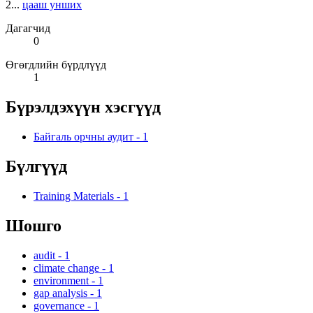
2...
цааш унших
Дагагчид
0
Өгөгдлийн бүрдлүүд
1
Бүрэлдэхүүн хэсгүүд
Байгаль орчны аудит
-
1
Бүлгүүд
Training Materials
-
1
Шошго
audit
-
1
climate change
-
1
environment
-
1
gap analysis
-
1
governance
-
1