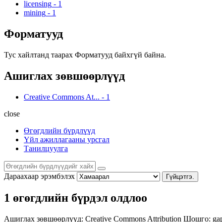
licensing
-
1
mining
-
1
Форматууд
Тус хайлтанд таарах Форматууд байхгүй байна.
Ашиглах зөвшөөрлүүд
Creative Commons At...
-
1
close
Өгөгдлийн бүрдлүүд
Үйл ажиллагааны урсгал
Танилцуулга
Дараахаар эрэмбэлэх
Гүйцэтгэ.
1 өгөгдлийн бүрдэл олдлоо
Ашиглах зөвшөөрлүүд:
Creative Commons Attribution
Шошго:
ga