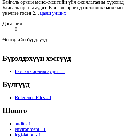
Байгаль орчны менежментийн үйл ажиллагааны хүрээнд
Байгаль орчны аудит, Байгаль орчинд нөлөөлөх байдлын
үнэлгээ гэсэн 2...
цааш унших
Дагагчид
0
Өгөгдлийн бүрдлүүд
1
Бүрэлдэхүүн хэсгүүд
Байгаль орчны аудит
-
1
Бүлгүүд
Reference Files
-
1
Шошго
audit
-
1
environment
-
1
legislation
-
1