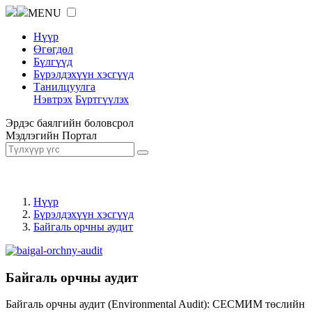
MENU
Нүүр
Өгөгдөл
Бүлгүүд
Бүрэлдэхүүн хэсгүүд
Танилцуулга
Нэвтрэх
Бүртгүүлэх
Эрдэс баялгийн боловсрол
Мэдлэгийн Портал
Нүүр
Бүрэлдэхүүн хэсгүүд
Байгаль орчны аудит
Байгаль орчны аудит
Байгаль орчны аудит (Environmental Audit): СЕСМИМ төслийн