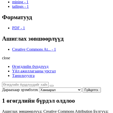
mining
-
1
tailings
-
1
Форматууд
PDF
-
1
Ашиглах зөвшөөрлүүд
Creative Commons At...
-
1
close
Өгөгдлийн бүрдлүүд
Үйл ажиллагааны урсгал
Танилцуулга
Дараахаар эрэмбэлэх
Гүйцэтгэ.
1 өгөгдлийн бүрдэл олдлоо
Ашиглах зөвшөөрлүүд:
Creative Commons Attribution
Бүлгүүд: