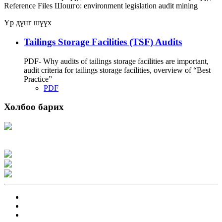
Reference Files
Шошго:
environment
legislation
audit
mining
Үр дүнг шүүх
Tailings Storage Facilities (TSF) Audits
PDF- Why audits of tailings storage facilities are important,
audit criteria for tailings storage facilities, overview of “Best
Practice”
PDF
Холбоо барих
Хаяг: Ашигт малтмал, газрын тосны газар, Монгол Улс, Улаанбаатар хот
15170, Чингэлтэй дүүрэг, Барилгачдын талбай-3, Засгийн газрын XII байр,
баруун жигүүр
Факс: 976-11-310370
Вэб админ: 976-51-263915
Цахим шуудан: info@mrpam.gov.mn