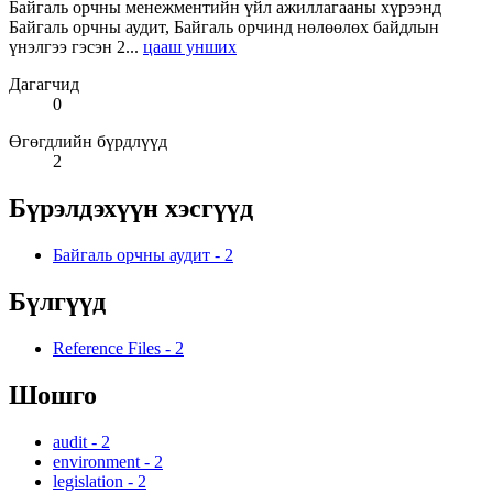
Байгаль орчны менежментийн үйл ажиллагааны хүрээнд
Байгаль орчны аудит, Байгаль орчинд нөлөөлөх байдлын
үнэлгээ гэсэн 2...
цааш унших
Дагагчид
0
Өгөгдлийн бүрдлүүд
2
Бүрэлдэхүүн хэсгүүд
Байгаль орчны аудит
-
2
Бүлгүүд
Reference Files
-
2
Шошго
audit
-
2
environment
-
2
legislation
-
2