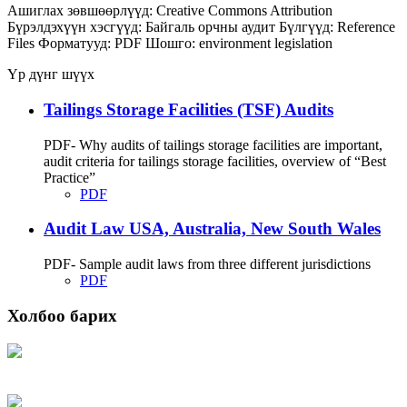
Ашиглах зөвшөөрлүүд:
Creative Commons Attribution
Бүрэлдэхүүн хэсгүүд:
Байгаль орчны аудит
Бүлгүүд:
Reference
Files
Форматууд:
PDF
Шошго:
environment
legislation
Үр дүнг шүүх
Tailings Storage Facilities (TSF) Audits
PDF- Why audits of tailings storage facilities are important,
audit criteria for tailings storage facilities, overview of “Best
Practice”
PDF
Audit Law USA, Australia, New South Wales
PDF- Sample audit laws from three different jurisdictions
PDF
Холбоо барих
Хаяг: Ашигт малтмал, газрын тосны газар, Монгол Улс, Улаанбаатар хот
15170, Чингэлтэй дүүрэг, Барилгачдын талбай-3, Засгийн газрын XII байр,
баруун жигүүр
Факс: 976-11-310370