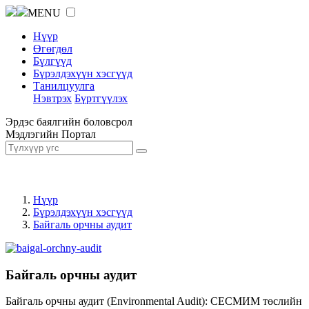
MENU
Нүүр
Өгөгдөл
Бүлгүүд
Бүрэлдэхүүн хэсгүүд
Танилцуулга
Нэвтрэх
Бүртгүүлэх
Эрдэс баялгийн боловсрол
Мэдлэгийн Портал
Нүүр
Бүрэлдэхүүн хэсгүүд
Байгаль орчны аудит
Байгаль орчны аудит
Байгаль орчны аудит (Environmental Audit): СЕСМИМ төслийн