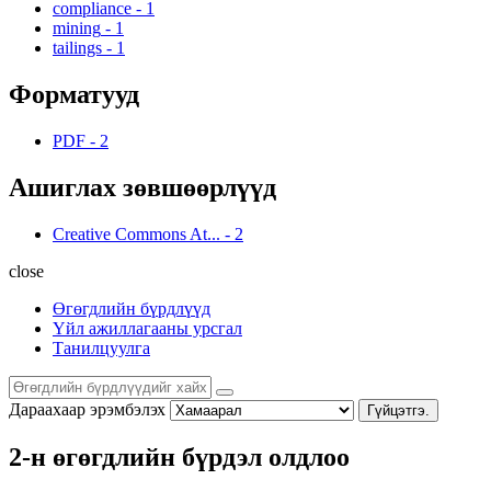
compliance
-
1
mining
-
1
tailings
-
1
Форматууд
PDF
-
2
Ашиглах зөвшөөрлүүд
Creative Commons At...
-
2
close
Өгөгдлийн бүрдлүүд
Үйл ажиллагааны урсгал
Танилцуулга
Дараахаар эрэмбэлэх
Гүйцэтгэ.
2-н өгөгдлийн бүрдэл олдлоо