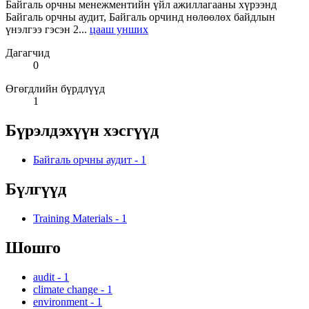
Байгаль орчны менежментийн үйл ажиллагааны хүрээнд
Байгаль орчны аудит, Байгаль орчинд нөлөөлөх байдлын
үнэлгээ гэсэн 2...
цааш унших
Дагагчид
0
Өгөгдлийн бүрдлүүд
1
Бүрэлдэхүүн хэсгүүд
Байгаль орчны аудит
-
1
Бүлгүүд
Training Materials
-
1
Шошго
audit
-
1
climate change
-
1
environment
-
1