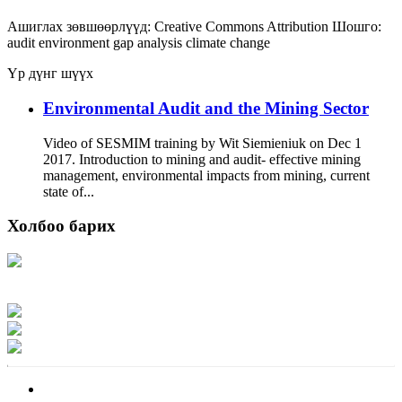
Ашиглах зөвшөөрлүүд:
Creative Commons Attribution
Шошго:
audit
environment
gap analysis
climate change
Үр дүнг шүүх
Environmental Audit and the Mining Sector
Video of SESMIM training by Wit Siemieniuk on Dec 1
2017. Introduction to mining and audit- effective mining
management, environmental impacts from mining, current
state of...
Холбоо барих
Хаяг: Ашигт малтмал, газрын тосны газар, Монгол Улс, Улаанбаатар хот
15170, Чингэлтэй дүүрэг, Барилгачдын талбай-3, Засгийн газрын XII байр,
баруун жигүүр
Факс: 976-11-310370
Вэб админ: 976-51-263915
Цахим шуудан: info@mrpam.gov.mn