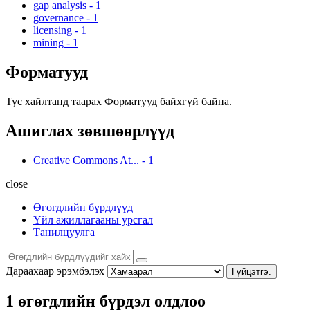
gap analysis
-
1
governance
-
1
licensing
-
1
mining
-
1
Форматууд
Тус хайлтанд таарах Форматууд байхгүй байна.
Ашиглах зөвшөөрлүүд
Creative Commons At...
-
1
close
Өгөгдлийн бүрдлүүд
Үйл ажиллагааны урсгал
Танилцуулга
Дараахаар эрэмбэлэх
Гүйцэтгэ.
1 өгөгдлийн бүрдэл олдлоо