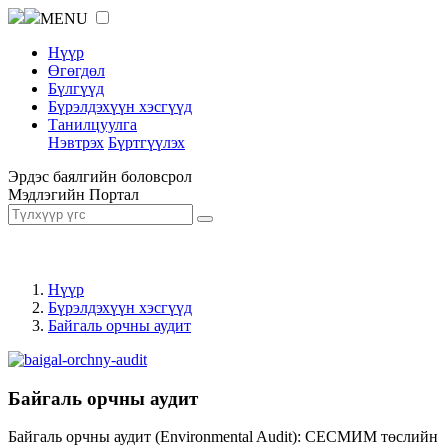
MENU
Нүүр
Өгөгдөл
Бүлгүүд
Бүрэлдэхүүн хэсгүүд
Танилцуулга
Нэвтрэх
Бүртгүүлэх
Эрдэс баялгийн боловсрол
Мэдлэгийн Портал
Нүүр
Бүрэлдэхүүн хэсгүүд
Байгаль орчны аудит
Байгаль орчны аудит
Байгаль орчны аудит (Environmental Audit): СЕСМИМ төслийн