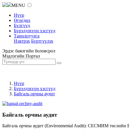
MENU
Нүүр
Өгөгдөл
Бүлгүүд
Бүрэлдэхүүн хэсгүүд
Танилцуулга
Нэвтрэх
Бүртгүүлэх
Эрдэс баялгийн боловсрол
Мэдлэгийн Портал
Нүүр
Бүрэлдэхүүн хэсгүүд
Байгаль орчны аудит
Байгаль орчны аудит
Байгаль орчны аудит (Environmental Audit): СЕСМИМ төслийн 