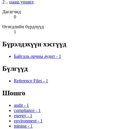
2...
цааш унших
Дагагчид
0
Өгөгдлийн бүрдлүүд
1
Бүрэлдэхүүн хэсгүүд
Байгаль орчны аудит
-
1
Бүлгүүд
Reference Files
-
1
Шошго
audit
-
1
compliance
-
1
energy
-
1
environment
-
1
mining
-
1