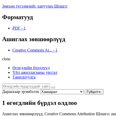
Зөвхөн түгээмлийг харуулах Шошго
Форматууд
PDF
-
1
Ашиглах зөвшөөрлүүд
Creative Commons At...
-
1
close
Өгөгдлийн бүрдлүүд
Үйл ажиллагааны урсгал
Танилцуулга
Дараахаар эрэмбэлэх
Гүйцэтгэ.
1 өгөгдлийн бүрдэл олдлоо
Ашиглах зөвшөөрлүүд:
Creative Commons Attribution
Шошго:
au