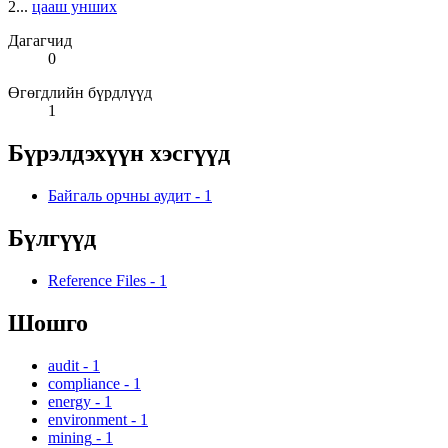
2...
цааш унших
Дагагчид
0
Өгөгдлийн бүрдлүүд
1
Бүрэлдэхүүн хэсгүүд
Байгаль орчны аудит
-
1
Бүлгүүд
Reference Files
-
1
Шошго
audit
-
1
compliance
-
1
energy
-
1
environment
-
1
mining
-
1