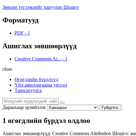
Зөвхөн түгээмлийг харуулах Шошго
Форматууд
PDF
-
1
Ашиглах зөвшөөрлүүд
Creative Commons At...
-
1
close
Өгөгдлийн бүрдлүүд
Үйл ажиллагааны урсгал
Танилцуулга
Дараахаар эрэмбэлэх
Гүйцэтгэ.
1 өгөгдлийн бүрдэл олдлоо
Ашиглах зөвшөөрлүүд:
Creative Commons Attribution
Шошго:
au