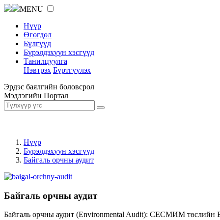
MENU
Нүүр
Өгөгдөл
Бүлгүүд
Бүрэлдэхүүн хэсгүүд
Танилцуулга
Нэвтрэх
Бүртгүүлэх
Эрдэс баялгийн боловсрол
Мэдлэгийн Портал
Нүүр
Бүрэлдэхүүн хэсгүүд
Байгаль орчны аудит
Байгаль орчны аудит
Байгаль орчны аудит (Environmental Audit): СЕСМИМ төслийн 