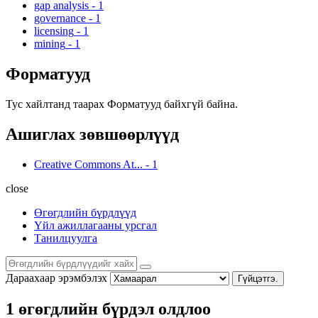
gap analysis
-
1
governance
-
1
licensing
-
1
mining
-
1
Форматууд
Тус хайлтанд таарах Форматууд байхгүй байна.
Ашиглах зөвшөөрлүүд
Creative Commons At...
-
1
close
Өгөгдлийн бүрдлүүд
Үйл ажиллагааны урсгал
Танилцуулга
Дараахаар эрэмбэлэх
Гүйцэтгэ.
1 өгөгдлийн бүрдэл олдлоо