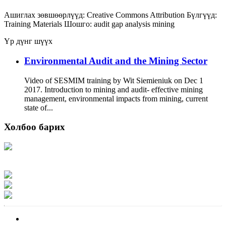
Ашиглах зөвшөөрлүүд:
Creative Commons Attribution
Бүлгүүд:
Training Materials
Шошго:
audit
gap analysis
mining
Үр дүнг шүүх
Environmental Audit and the Mining Sector
Video of SESMIM training by Wit Siemieniuk on Dec 1
2017. Introduction to mining and audit- effective mining
management, environmental impacts from mining, current
state of...
Холбоо барих
Хаяг: Ашигт малтмал, газрын тосны газар, Монгол Улс, Улаанбаатар хот
15170, Чингэлтэй дүүрэг, Барилгачдын талбай-3, Засгийн газрын XII байр,
баруун жигүүр
Факс: 976-11-310370
Вэб админ: 976-51-263915
Цахим шуудан: info@mrpam.gov.mn