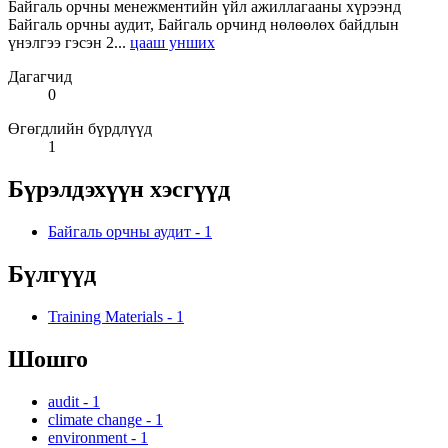
Байгаль орчны менежментийн үйл ажиллагааны хүрээнд
Байгаль орчны аудит, Байгаль орчинд нөлөөлөх байдлын
үнэлгээ гэсэн 2...
цааш унших
Дагагчид
0
Өгөгдлийн бүрдлүүд
1
Бүрэлдэхүүн хэсгүүд
Байгаль орчны аудит
-
1
Бүлгүүд
Training Materials
-
1
Шошго
audit
-
1
climate change
-
1
environment
-
1