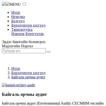
MENU
Нүүр
Өгөгдөл
Бүлгүүд
Бүрэлдэхүүн хэсгүүд
Танилцуулга
Нэвтрэх
Бүртгүүлэх
Эрдэс баялгийн боловсрол
Мэдлэгийн Портал
Нүүр
Бүрэлдэхүүн хэсгүүд
Байгаль орчны аудит
Байгаль орчны аудит
Байгаль орчны аудит (Environmental Audit): СЕСМИМ төслийн