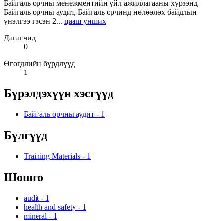
Байгаль орчны менежментийн үйл ажиллагааны хүрээнд
Байгаль орчны аудит, Байгаль орчинд нөлөөлөх байдлын
үнэлгээ гэсэн 2...
цааш унших
Дагагчид
0
Өгөгдлийн бүрдлүүд
1
Бүрэлдэхүүн хэсгүүд
Байгаль орчны аудит
-
1
Бүлгүүд
Training Materials
-
1
Шошго
audit
-
1
health and safety
-
1
mineral
-
1