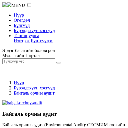
MENU
Нүүр
Өгөгдөл
Бүлгүүд
Бүрэлдэхүүн хэсгүүд
Танилцуулга
Нэвтрэх
Бүртгүүлэх
Эрдэс баялгийн боловсрол
Мэдлэгийн Портал
Нүүр
Бүрэлдэхүүн хэсгүүд
Байгаль орчны аудит
Байгаль орчны аудит
Байгаль орчны аудит (Environmental Audit): СЕСМИМ төслийн