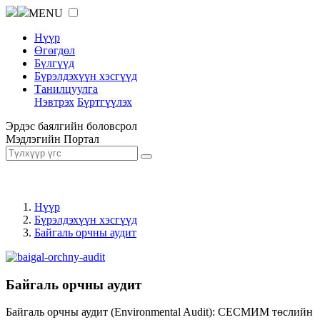
MENU
Нүүр
Өгөгдөл
Бүлгүүд
Бүрэлдэхүүн хэсгүүд
Танилцуулга
Нэвтрэх
Бүртгүүлэх
Эрдэс баялгийн боловсрол
Мэдлэгийн Портал
Нүүр
Бүрэлдэхүүн хэсгүүд
Байгаль орчны аудит
Байгаль орчны аудит
Байгаль орчны аудит (Environmental Audit): СЕСМИМ төслийн