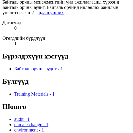
Байгаль орчны менежментийн үйл ажиллагааны хүрээнд
Байгаль орчны аудит, Байгаль орчинд нөлөөлөх байдлын
үнэлгээ гэсэн 2...
цааш унших
Дагагчид
0
Өгөгдлийн бүрдлүүд
1
Бүрэлдэхүүн хэсгүүд
Байгаль орчны аудит
-
1
Бүлгүүд
Training Materials
-
1
Шошго
audit
-
1
climate change
-
1
environment
-
1