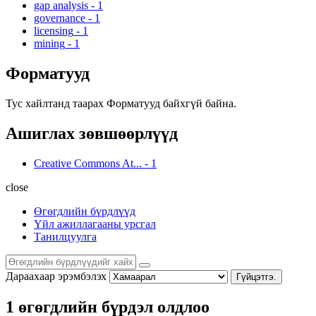
gap analysis
-
1
governance
-
1
licensing
-
1
mining
-
1
Форматууд
Тус хайлтанд таарах Форматууд байхгүй байна.
Ашиглах зөвшөөрлүүд
Creative Commons At...
-
1
close
Өгөгдлийн бүрдлүүд
Үйл ажиллагааны урсгал
Танилцуулга
Дараахаар эрэмбэлэх
Гүйцэтгэ.
1 өгөгдлийн бүрдэл олдлоо