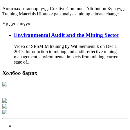
Ашиглах зөвшөөрлүүд:
Creative Commons Attribution
Бүлгүүд:
Training Materials
Шошго:
gap analysis
mining
climate change
Үр дүнг шүүх
Environmental Audit and the Mining Sector
Video of SESMIM training by Wit Siemieniuk on Dec 1
2017. Introduction to mining and audit- effective mining
management, environmental impacts from mining, current
state of...
Холбоо барих
Хаяг: Ашигт малтмал, газрын тосны газар, Монгол Улс, Улаанбаатар хот
15170, Чингэлтэй дүүрэг, Барилгачдын талбай-3, Засгийн газрын XII байр,
баруун жигүүр
Факс: 976-11-310370
Вэб админ: 976-51-263915
Цахим шуудан: info@mrpam.gov.mn