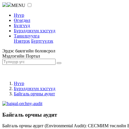
MENU
Нүүр
Өгөгдөл
Бүлгүүд
Бүрэлдэхүүн хэсгүүд
Танилцуулга
Нэвтрэх
Бүртгүүлэх
Эрдэс баялгийн боловсрол
Мэдлэгийн Портал
Нүүр
Бүрэлдэхүүн хэсгүүд
Байгаль орчны аудит
Байгаль орчны аудит
Байгаль орчны аудит (Environmental Audit): СЕСМИМ төслийн 