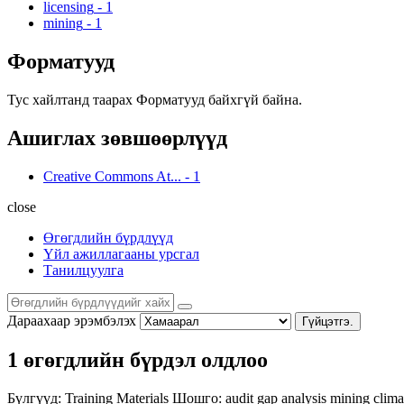
licensing
-
1
mining
-
1
Форматууд
Тус хайлтанд таарах Форматууд байхгүй байна.
Ашиглах зөвшөөрлүүд
Creative Commons At...
-
1
close
Өгөгдлийн бүрдлүүд
Үйл ажиллагааны урсгал
Танилцуулга
Дараахаар эрэмбэлэх
Гүйцэтгэ.
1 өгөгдлийн бүрдэл олдлоо
Бүлгүүд:
Training Materials
Шошго:
audit
gap analysis
mining
clima