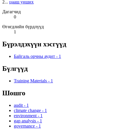
2...
цааш унших
Дагагчид
0
Өгөгдлийн бүрдлүүд
1
Бүрэлдэхүүн хэсгүүд
Байгаль орчны аудит
-
1
Бүлгүүд
Training Materials
-
1
Шошго
audit
-
1
climate change
-
1
environment
-
1
gap analysis
-
1
governance
-
1