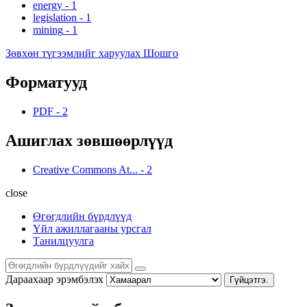
energy
-
1
legislation
-
1
mining
-
1
Зөвхөн түгээмлийг харуулах Шошго
Форматууд
PDF
-
2
Ашиглах зөвшөөрлүүд
Creative Commons At...
-
2
close
Өгөгдлийн бүрдлүүд
Үйл ажиллагааны урсгал
Танилцуулга
Дараахаар эрэмбэлэх
Гүйцэтгэ.