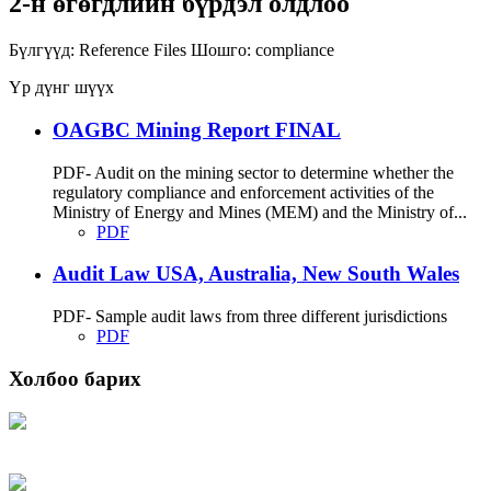
2-н өгөгдлийн бүрдэл олдлоо
Бүлгүүд:
Reference Files
Шошго:
compliance
Үр дүнг шүүх
OAGBC Mining Report FINAL
PDF- Audit on the mining sector to determine whether the
regulatory compliance and enforcement activities of the
Ministry of Energy and Mines (MEM) and the Ministry of...
PDF
Audit Law USA, Australia, New South Wales
PDF- Sample audit laws from three different jurisdictions
PDF
Холбоо барих
Хаяг: Ашигт малтмал, газрын тосны газар, Монгол Улс, Улаанбаатар хот
15170, Чингэлтэй дүүрэг, Барилгачдын талбай-3, Засгийн газрын XII байр,
баруун жигүүр
Факс: 976-11-310370