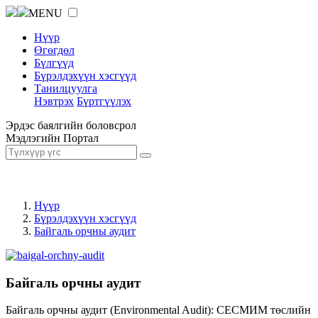
MENU
Нүүр
Өгөгдөл
Бүлгүүд
Бүрэлдэхүүн хэсгүүд
Танилцуулга
Нэвтрэх
Бүртгүүлэх
Эрдэс баялгийн боловсрол
Мэдлэгийн Портал
Нүүр
Бүрэлдэхүүн хэсгүүд
Байгаль орчны аудит
Байгаль орчны аудит
Байгаль орчны аудит (Environmental Audit): СЕСМИМ төслийн