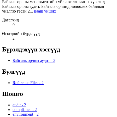
Байгаль орчны менежментийн үйл ажиллагааны хүрээнд
Байгаль орчны аудит, Байгаль орчинд нөлөөлөх байдлын
үнэлгээ гэсэн 2...
цааш унших
Дагагчид
0
Өгөгдлийн бүрдлүүд
2
Бүрэлдэхүүн хэсгүүд
Байгаль орчны аудит
-
2
Бүлгүүд
Reference Files
-
2
Шошго
audit
-
2
compliance
-
2
environment
-
2