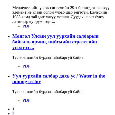
Менделеевийн үелэх системийн 29-т бичигдсэн энэхүү
элемент нь улаан болон улбар шар өнгөтэй. Цельсийн
1083 хэмд хайлдаг хатуу металл. Дуудах нэрээ буюу
латинаар купрум гэдэг...
PDF
Монгол Улсын уул уурхайн салбарын
байгаль орчин, нийгмийн стратегийн
үнэлгээ ...
Тус өгөгдлийн бүрдэл тайлбаргүй байна
PDF
Уул уурхайн салбар дахь ус / Water in the
mining sector
Тус өгөгдлийн бүрдэл тайлбаргүй байна
PDF
1
2