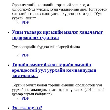
Орон нутнийн хөгжлийн гэрээний зорилго, ач
холбогдолУул уурхай, хүнд үйлдвэрийн яам, Тогтвортой
хөгжлийн төлөөх олон улсын хүрээлэн хамтран “Уул
уурхай, ашигт...
PDF
Усны талаарх иргэдийн мэдлэг хандлагыг
тодорхойлох судалгаа
Тус өгөгдлийн бүрдэл тайлбаргүй байна
PDF
Төрийн өмчит болон төрийн өмчийн
оролцоотой уул уурхайн компаниудын
засаглалы...
Төрийн өмчит болон төрийн өмчийн оролцоотой уул
уурхайн компаниудын засаглалын үнэлгээ (2014 оны 5
дугаар сарын байдлаар)
PDF
Зэс гэж юу вэ?