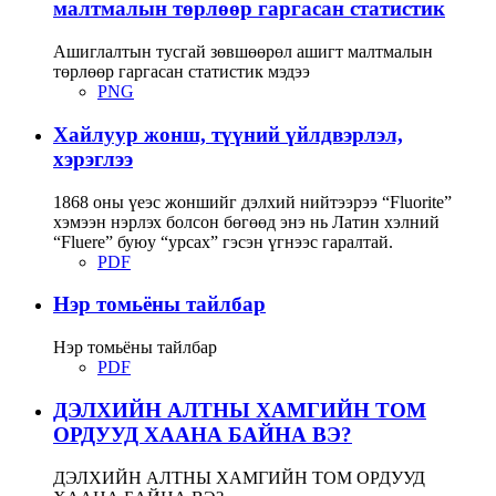
малтмалын төрлөөр гаргасан статистик
Ашиглалтын тусгай зөвшөөрөл ашигт малтмалын
төрлөөр гаргасан статистик мэдээ
PNG
Хайлуур жонш, түүний үйлдвэрлэл,
хэрэглээ
1868 оны үеэс жоншийг дэлхий нийтээрээ “Fluorite”
хэмээн нэрлэх болсон бөгөөд энэ нь Латин хэлний
“Fluere” буюу “урсах” гэсэн үгнээс гаралтай.
PDF
Нэр томьёны тайлбар
Нэр томьёны тайлбар
PDF
ДЭЛХИЙН АЛТНЫ ХАМГИЙН ТОМ
ОРДУУД ХААНА БАЙНА ВЭ?
ДЭЛХИЙН АЛТНЫ ХАМГИЙН ТОМ ОРДУУД