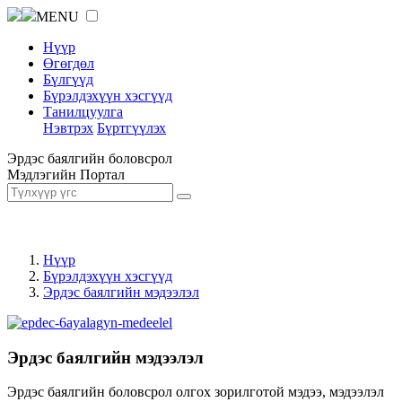
MENU
Нүүр
Өгөгдөл
Бүлгүүд
Бүрэлдэхүүн хэсгүүд
Танилцуулга
Нэвтрэх
Бүртгүүлэх
Эрдэс баялгийн боловсрол
Мэдлэгийн Портал
Нүүр
Бүрэлдэхүүн хэсгүүд
Эрдэс баялгийн мэдээлэл
Эрдэс баялгийн мэдээлэл
Эрдэс баялгийн боловсрол олгох зорилготой мэдээ, мэдээлэл