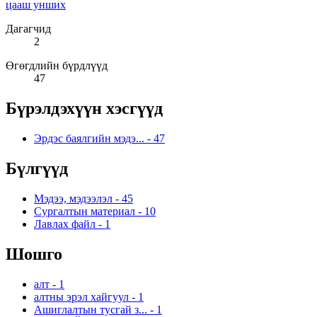
цааш унших
Дагагчид
2
Өгөгдлийн бүрдлүүд
47
Бүрэлдэхүүн хэсгүүд
Эрдэс баялгийн мэдэ...
-
47
Бүлгүүд
Мэдээ, мэдээлэл
-
45
Сургалтын материал
-
10
Лавлах файл
-
1
Шошго
алт
-
1
алтны эрэл хайгуул
-
1
Ашиглалтын тусгай з...
-
1