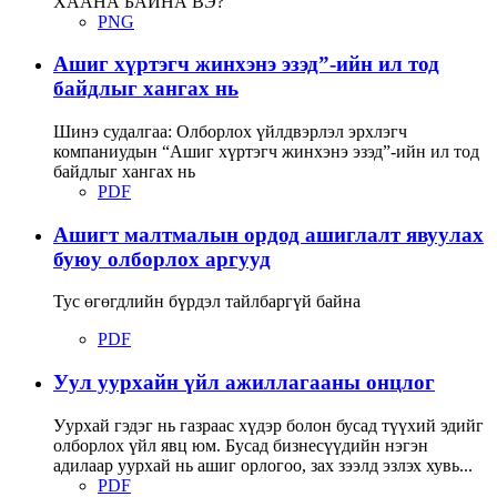
ХААНА БАЙНА ВЭ?
PNG
Ашиг хүртэгч жинхэнэ эзэд”-ийн ил тод
байдлыг хангах нь
Шинэ судалгаа: Олборлох үйлдвэрлэл эрхлэгч
компаниудын “Ашиг хүртэгч жинхэнэ эзэд”-ийн ил тод
байдлыг хангах нь
PDF
Ашигт малтмалын ордод ашиглалт явуулах
буюу олборлох аргууд
Тус өгөгдлийн бүрдэл тайлбаргүй байна
PDF
Уул уурхайн үйл ажиллагааны онцлог
Уурхай гэдэг нь газраас хүдэр болон бусад түүхий эдийг
олборлох үйл явц юм. Бусад бизнесүүдийн нэгэн
адилаар уурхай нь ашиг орлогоо, зах зээлд эзлэх хувь...
PDF