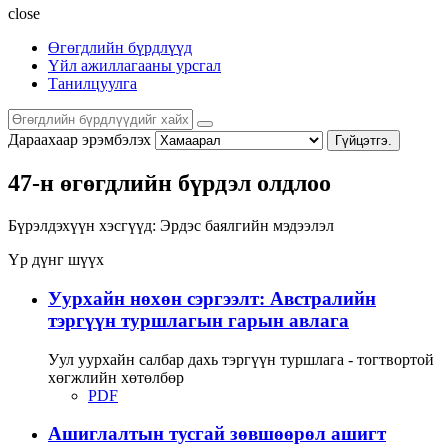
close
Өгөгдлийн бүрдлүүд
Үйл ажиллагааны урсгал
Танилцуулга
Дараахаар эрэмбэлэх
Гүйцэтгэ.
47-н өгөгдлийн бүрдэл олдлоо
Бүрэлдэхүүн хэсгүүд:
Эрдэс баялгийн мэдээлэл
Үр дүнг шүүх
Уурхайн нөхөн сэргээлт: Австралийн
тэргүүн туршлагын гарын авлага
Уул уурхайн салбар дахь тэргүүн туршлага - тогтвортой
хөгжлийн хөтөлбөр
PDF
Ашиглалтын тусгай зөвшөөрөл ашигт