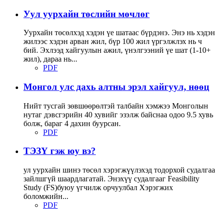
Уул уурхайн төслийн мөчлөг
Уурхайн төсөлхэд хэдэн үе шатаас бүрдэнэ. Энэ нь хэдэн
жилээс хэдэн арван жил, бүр 100 жил үргэлжлэх нь ч
бий. Эхлээд хайгуулын ажил, үнэлгээний үе шат (1-10+
жил), дараа нь...
PDF
Монгол улс дахь алтны эрэл хайгуул, нөөц
Нийт тусгай зөвшөөрөлтэй талбайн хэмжээ Монголын
нутаг дэвсгэрийн 40 хувийг эзэлж байснаа одоо 9.5 хувь
болж, бараг 4 дахин буурсан.
PDF
ТЭЗҮ гэж юу вэ?
ул уурхайн шинэ төсөл хэрэгжүүлэхэд тодорхой судалгаа
зайлшгүй шаардлагатай. Энэхүү судалгааг Feasibility
Study (FS)буюу үгчилж орчуулбал Хэрэгжих
боломжийн...
PDF