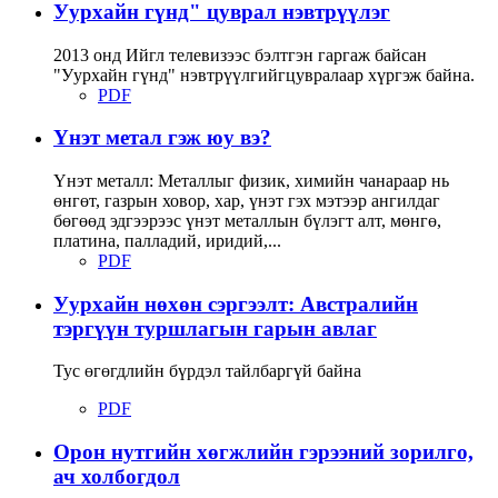
Уурхайн гүнд" цуврал нэвтрүүлэг
2013 онд Ийгл телевизээс бэлтгэн гаргаж байсан
"Уурхайн гүнд" нэвтрүүлгийгцувралаар хүргэж байна.
PDF
Үнэт метал гэж юу вэ?
Үнэт металл: Металлыг физик, химийн чанараар нь
өнгөт, газрын ховор, хар, үнэт гэх мэтээр ангилдаг
бөгөөд эдгээрээс үнэт металлын бүлэгт алт, мөнгө,
платина, палладий, иридий,...
PDF
Уурхайн нөхөн сэргээлт: Австралийн
тэргүүн туршлагын гарын авлаг
Тус өгөгдлийн бүрдэл тайлбаргүй байна
PDF
Орон нутгийн хөгжлийн гэрээний зорилго,
ач холбогдол