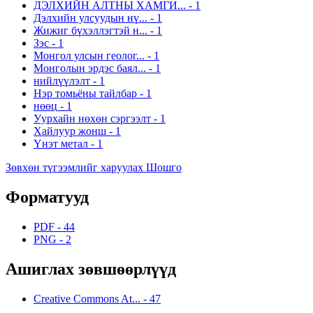
ДЭЛХИЙН АЛТНЫ ХАМГИ...
-
1
Дэлхийн улсуудын нү...
-
1
Жижиг бүхэллэгтэй н...
-
1
Зэс
-
1
Монгол улсын геолог...
-
1
Монголын эрдэс баял...
-
1
нийлүүлэлт
-
1
Нэр томьёны тайлбар
-
1
нөөц
-
1
Уурхайн нөхөн сэргээлт
-
1
Хайлуур жонш
-
1
Үнэт метал
-
1
Зөвхөн түгээмлийг харуулах Шошго
Форматууд
PDF
-
44
PNG
-
2
Ашиглах зөвшөөрлүүд
Creative Commons At...
-
47